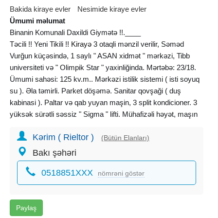
Bakida kiraye evler
Nesimide kiraye evler
Ümumi məlumat
Binanin Komunali Daxildi Giymətə !!.____
Təcili !! Yeni Tikili !!
Kirayə
3 otaqli mənzil verilir, Səməd
Vurğun küçəsində, 1 saylı " ASAN xidmət " mərkəzi, Tibb
universiteti və " Olimpik Star " yaxinliğinda. Mərtəbə: 23/18.
Ümumi sahəsi: 125 kv.m.. Mərkəzi istilik sistemi ( isti soyuq
su ). Əla təmirli. Parket döşəmə. Sanitar qovşaği ( duş
kabinasi ). Paltar və qab yuyan maşin, 3 split kondicioner. 3
yüksək sürətli səssiz " Sigma " lifti. Mühafizəli həyət, maşın
saxlamaq üçün yer. • (KOD-514).________
Kərim ( Rieltor )
(Bütün Elanları)
Комунальные Услуги Дома Входят В Цену !!.____
Bakı şəhəri
Срочно !! Новостройка !! Сдаётся 3-х комнатная
0518851XXX
квартира, по улице Самед Вургун, около Центрa услуг "
nömrəni göstər
АСАН " номер 1, Медицинского университета и "
Олимпик Cтар ". Этаж: 18/23. Общая площадь: 125 кв.м..
Централизованное отопление ( горячая холодная вода ).
Paylaş