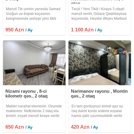
otaq
Mənzil Tib uninin yanında Səməd
Təcili ! Yeni Tikili ! Kirayə 3 otaqli
Vurğun və İnqlab küçəsinin
mənzil verilir, Gülarə Qədirbəyova
kəsişməsində yerləşir yeni tikili
küçəsində, Heydər Əliyev Mərkəzi
binanın 3 cü mərtəbəsində 2 otaqlı
" Nəriman Nərimanov " və "
yeni təmirli və yeni əşyalı verilir
Gənclik " metrosu yaxinliğinda.
950 Azn
1 100 Azn
/ Ay
/ Ay
geniş və rahat mənzildir ətrafda
Mərtəbə: 17/6. Ümumi sahəsi: 100
isdənilən iaşə
Nizami rayonu , 8-ci
Nərimanov rayonu , Montin
kilometr qəs., 2 otaq
qəs., 2 otaq
Makler narahat elemesin. Ozumde
Ev tam gorduynuz kimidi qaz su
maklerem. Neftcilerde 2 otaq ela
isiq daimi konbi sistemi esyalar
temirli, esyali menzil kiraye verilir.
hamsi qalir uzunmuddetli verilir
Neftcilerde Elsen suleymanov
internet var
kucesi 18/8 mertebesi Nazli sadliq
650 Azn
420 Azn
/ Ay
/ Ay
sarayinin yani Podium mollun