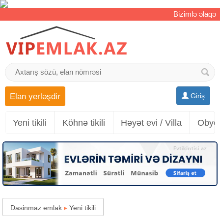
Bizimlə əlaqə
Elan yerləşdir
Giriş
Yeni tikili
Köhnə tikili
Həyət evi / Villa
Obyek
Dasinmaz emlak
▸
Yeni tikili