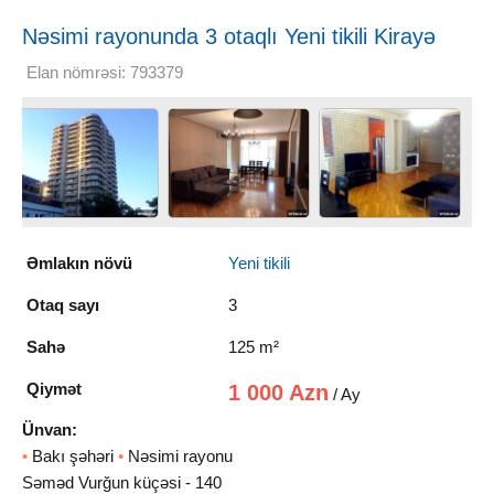
Nəsimi rayonunda 3 otaqlı Yeni tikili Kirayə
verilir, 125 m²
Elan nömrəsi: 793379
Əmlakın növü
Yeni tikili
Otaq sayı
3
Sahə
125 m²
Qiymət
1 000 Azn
/ Ay
Ünvan:
•
Bakı şəhəri
•
Nəsimi rayonu
Səməd Vurğun küçəsi - 140