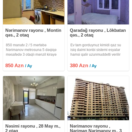
Nərimanov rayonu , Montin
Qaradağ rayonu , Lökbatan
qəs., 2 otaq
qəs., 2 otaq
850 manatv 2 / 5 mərtəbə
Ev tam gorduynuz kimidi qaz su
Nərimanov metrosuna 5 dəqiqə
isiq daimi konbi sistemi esyalar
məsafədə 3 otaqlı mənzil kirayə
hamsi qalir uzunmuddetli verilir
verilir Nərimanov metrosuna cəmi
internet var
5 dəqiqəlik piyada məsafə Səliqəli
850 Azn
380 Azn
/ Ay
/ Ay
və müasir bina 2 yataq otağı +
geniş qonaq otağı Tam
Nəsimi rayonu , 28 May m.,
Nərimanov rayonu ,
2 otaq
Nəriman Nərimanov m., 3