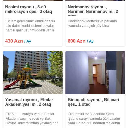
Nəsimi rayonu , 3-cü
Nərimanov rayonu ,
mikrorayon qəs., 3 otaq
Nəriman Nərimanov m., 2
otaq
Ev tam gorduynuz kimidi qaz su
Nərimanov Metrosu və parkınln
isiq daimi konbi sistemi esyalar
yanında yaraşıqlı göy bina
hamsi qalir uzunmuddetli verilir
internet var kandisaner
430 Azn
800 Azn
/ Ay
/ Ay
Yasamal rayonu , Elmlər
Binəqədi rayonu , Biləcəri
Akademiyası m., 2 otaq
qəs., 1 otaq
Elit Siti — İcarəyə Verilir! Elmlər
Əla təmirli ev Biləcəridə Şans
Akademiyası metrosu və Bakı
Şadlıq sarayı yanında 514 casdın
Dövlət Universitetinin yaxınlığında,
yanı 1 otaq 300 nömrəli məktəbin
Zahid Xəlilov küçəsində 2 otaqa
yaxnğda 5/1 də bina evi boş