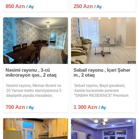
düzəltmə Tam təmirli, bütün əşyalı
vəziyətdə olan ev verlir başqa
850 Azn
250 Azn
/ Ay
/ Ay
mənzil uzun müddətliyə kirayə
evlər də var öz şəkilləri
verilir
Nəsimi rayonu , 3-cü
Səbail rayonu , İçəri Şəhər
mikrorayon qəs., 2 otaq
m., 2 otaq
Nəsimi rayonu, Memar Əcəmi və
Sebail rayonu, Bayıl qəsəbəsi,
20 Yanvar metro stansiyalarına 5
Xanlar kucesinde yerlesen
dəqiqəlik piyada məsafədə,
"SABAH RESİDENCE" Premium
Moskva Univermağının yanında
Lüks yasayıs kompleksinde 2
yerləşən 5 mərtəbəli binanın 1-ci
otaqli ela temirli menzil kirayeye
700 Azn
1 300 Azn
/ Ay
/ Ay
mərtəbəsində 2 otaqlı mənzil
verilir. 18/8, 83kv.m., san.qovsaqi,
kirayə verilir. Mənzil yeni təmirdən
her bir meiset avadanliqi