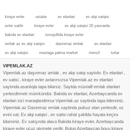
yani. Menzil yeni
kiraye evler
ustalar
ev elanlari
ev alqi satqisi
evler satilir
kiraye evler
ev alqi satqisi 20 yanvarda
bakida ev elanlari
ismayillida kiraye evler
emlak az ev alqi satqisi
dasinmaz emlak
ev elanlari
ev alqi satqisi
mastaga palma market
menzil
turlar
VIPEMLAK.AZ
Vipemlak.az daşınmaz əmlak , ev alqı satqı saytıdır. Ev elanlari ,
ev satisi , kiraye evler axtarırsızsa Vipemlak.az ev elanlari
saytında asanlıqla tapa bilərsiz. Saytda müxtəlif emlak elanlari
yerlesdirmek mümkündür. Bakida ev elanlari, Azerbaycanda ev
elanlari sizi maraqlandirirsa Vipemlak.az saytinda tapa bilersiniz.
Vipemlak.az Dasinmaz emlak saytinda pulsuz elan yerlesdir, oz
evini sat. Ev alqi satqisi , ev satisi rahat şəkildə həyata keçirə
bilərsiniz. Ev satışında əlavə Bakida kiraye evler, Azerbaycanda
kiraye evler ucuz qiymete verilir. Butun Azerbaycan boyu kiraye