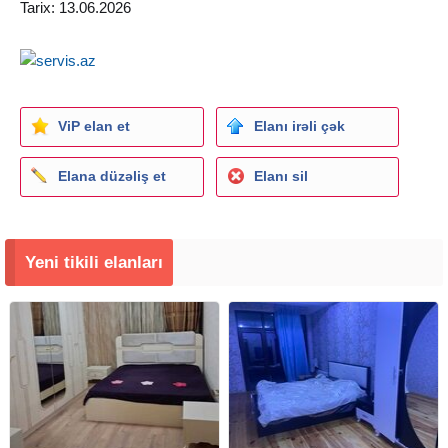
Отличный ремонт. Пол паркет. Санузел ( душ кабина ).
Tarix: 13.06.2026
Стиральная и посудомоечная машины, 3 сплит
кондиционера. 3 скоростных бесшумных лифта " Cигма
". Охраняемый двор, место для парковки. • (КОД-514).
ViP elan et
Elanı irəli çək
Elana düzəliş et
Elanı sil
Yeni tikili elanları