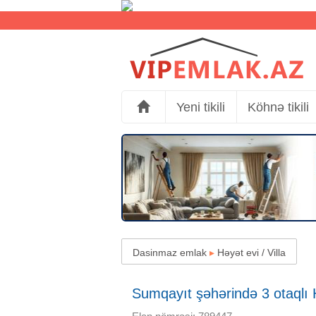
Yeni tikili
Köhnə tikili
Dasinmaz emlak
▸
Həyət evi / Villa
Sumqayıt şəhərində 3 otaqlı Hə