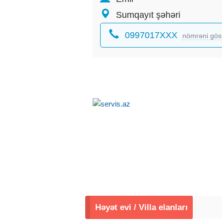
Sumqayıt şəhəri
0997017XXX
nömrəni gös
Həyət evi / Villa elanları