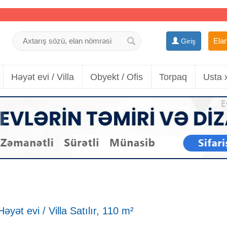
Elan
Giriş
Həyət evi / Villa
Obyekt / Ofis
Torpaq
Usta 
yət evi / Villa Satılır, 110 m²