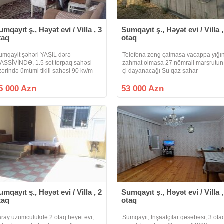
umqayıt ş., Həyət evi / Villa , 3
Sumqayıt ş., Həyət evi / Villa ,
taq
otaq
umqayit şəhəri YAŞIL dərə
Telefona zeng çatmasa vacappa yığı
ASSİVİNDƏ, 1.5 sot torpaq sahəsi
zahmat olmasa 27 nömrali marşrutun
zərində ümümi tikili sahəsi 90 kv/m
çi dayanacağı Su qaz şahar
lan 3 otaq, mətbəxt və sanuzeldən
kanalizasiyası var orta tamirli evdir.
arət həyət evi satılır, ev yeni
mebel qarışıq satılır! Reyal alıcıyla e
5 000 Azn
53 000 Azn
ikilib.Əlavə olaraq evin yanında 1.5
baxtiqdan sonra razlaşma olacaq.
otda torpaq
umqayıt ş., Həyət evi / Villa , 2
Sumqayıt ş., Həyət evi / Villa ,
taq
otaq
aray uzumculukde 2 otaq heyet evi,
Sumqayıt, İnşaatçılar qəsəbəsi, 3 otaq