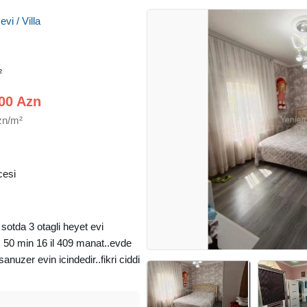
vi / Villa
²
00 Azn
zn/m²
cesi
tda 3 otagli heyet evi
nis 50 min 16 il 409 manat..evde
nuzer evin icindedir..fikri ciddi