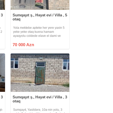
 3
Sumqayıt ş., Həyət evi / Villa , 5
otaq
n
Yola mektebe apteke her yere yaxin 5
 2
yeke yeke otaq kuxna hamam
ayaqyolu coldede elave el dami ve
ayaqyolusu olan gozel evdi. Her seraiti
ve
var. Kombi vayfay qaz su isiq bagi 2 sot
70 000 Azn
yarimdi ayrica 2 sotda da ev tikilib
 3
Sumqayıt ş., Həyət evi / Villa , 3
otaq
lı
Sumqayıt, Yasildərə, 10a-nin yolu, 3