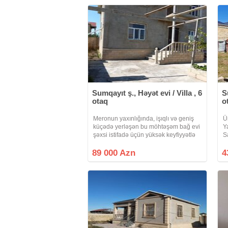
Sumqayıt ş., Həyət evi / Villa , 6
S
otaq
o
Meronun yaxınlığında, işıqlı və geniş
Ü
küçədə yerləşən bu möhtəşəm bağ evi
Y
şəxsi istifadə üçün yüksək keyfiyyətlə
S
inşa olunub. Əsas göstəricilər: Torpaq
q
sahəsi: 4 sot Tikili sahəsi: 240 m² 6
S
89 000 Azn
4
otaq 2
r