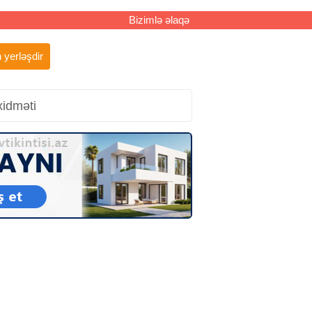
Bizimlə əlaqə
 yerləşdir
xidməti