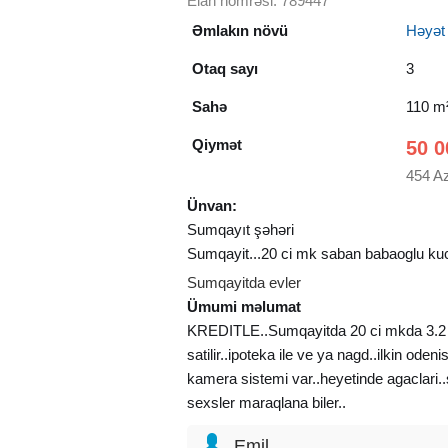
Elan nömrəsi: 789447
Əmlakın növü
Həyət e
Otaq sayı
3
Sahə
110 m
Qiymət
50 0
454 A
Ünvan:
Sumqayıt şəhəri
Sumqayit...20 ci mk saban babaoglu ku
Sumqayitda evler
Ümumi məlumat
KREDITLE..Sumqayitda 20 ci mkda 3.2 so
satilir..ipoteka ile ve ya nagd..ilkin ode
kamera sistemi var..heyetinde agaclari..sa
sexsler maraqlana biler..
Emil