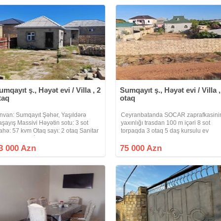
umqayıt ş., Həyət evi / Villa , 2
Sumqayıt ş., Həyət evi / Villa ,
taq
otaq
nvan: Sumqayıt Şəhər, Yaşıldərə
Ceyranbatanda SOCAR zaprafkasini
aşayış Massivi Həyətin sotu: 3 sot
yaxınlığı trasdan 100 m içəri 8 sot
ahə: 57 kvm Otaq sayı: 2 otaq Sanitar
torpaqda 3 otaq 5 daş kursulu ev
ovşaq: Birgə İstilik sistemi: Kombi
əşyaları ilə birlikdə satılır komunallar
ənəd: Müqavilə Satışda olan mənzil
qaydasında qaz, su, isiq, internet,
3 000 Azn
75 000 Azn
ahat planlamaya,
kombi, kamera ilə təchiz olunmuş ev