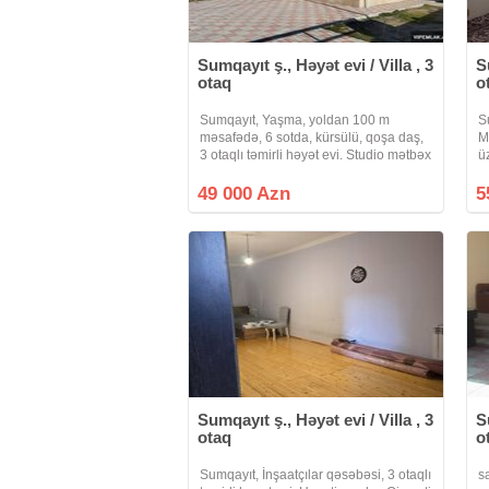
Sumqayıt ş., Həyət evi / Villa , 3
S
otaq
o
Sumqayıt, Yaşma, yoldan 100 m
S
məsafədə, 6 sotda, kürsülü, qoşa daş,
M
3 otaqlı təmirli həyət evi. Studio mətbəx
ü
. Meyvə ağacları var. Səxsi evdir. Evin
o
və torpağın kupçası var, fərdi yaşayış.
ib
49 000 Azn
5
Qiyməti 49000 AZN. Endirim
t
s
Sumqayıt ş., Həyət evi / Villa , 3
S
otaq
o
Sumqayıt, İnşaatçılar qəsəbəsi, 3 otaqlı
s