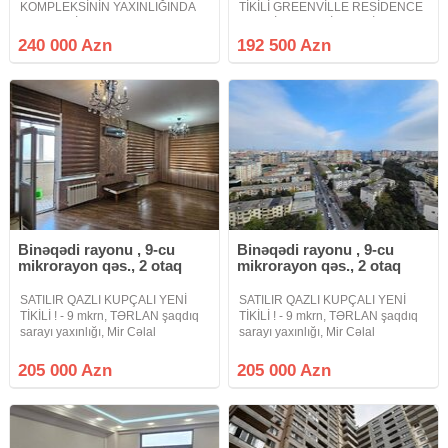
KOMPLEKSİNİN YAXINLIĞINDA
TİKİLİ GREENVİLLE RESİDENCE
KUPÇALI İPOTEKAYA YARARLI
PREMİUM KEYFİYYƏTLİ
QAZLI LİFTLİ TAMTƏMİRLİ
BİNALAR PODMAYAK MƏNZİL
240 000 Azn
192 500 Azn
ƏŞYALI SATILIR Biləcəri dairəsi
Bakı şəhəri ən prestijli elit yaşayış
Kristal -A yaşayış kompleksi
komplekslərindən biri Avtovağzal
Avtovağzal kompleksinin
kompleksinin yaxınlığında
Binəqədi rayonu , 9-cu
Binəqədi rayonu , 9-cu
mikrorayon qəs., 2 otaq
mikrorayon qəs., 2 otaq
SATILIR QAZLI KUPÇALI YENİ
SATILIR QAZLI KUPÇALI YENİ
TİKİLİ ! - 9 mkrn, TƏRLAN şaqdıq
TİKİLİ ! - 9 mkrn, TƏRLAN şaqdıq
sarayı yaxınlığı, Mir Cəlal
sarayı yaxınlığı, Mir Cəlal
küçəsində - Yeni tikili binada -
küçəsində - Yeni tikili binada -
Qanuni 2 otaqlı, 85 kv.m., 19/18 -
Qanuni 2 otaqlı, 85 kv.m., 19/18 -
205 000 Azn
205 000 Azn
MANSARD DEYİL ! - Mənzilin xoş
MANSARD DEYİL ! - Mənzilin xoş
aurası və işıqlı otaqları
aurası və işıqlı otaqları