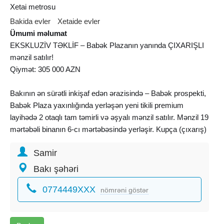
Xetai metrosu
Bakida evler
Xetaide evler
Ümumi məlumat
EKSKLUZİV TƏKLİF – Babək Plazanın yanında ÇIXARIŞLI
mənzil satılır!
Qiymət: 305 000 AZN
Bakının ən sürətli inkişaf edən ərazisində – Babək prospekti,
Babək Plaza yaxınlığında yerləşən yeni tikili premium
layihədə 2 otaqlı tam təmirli və əşyalı mənzil satılır. Mənzil 19
mərtəbəli binanın 6-cı mərtəbəsində yerləşir. Kupça (çıxarış)
var
Samir
⸻
Üstünlüklər:
Bakı şəhəri
Ümumi sahə: 93 m²
0774449XXX
2 geniş otaq
nömrəni göstər
Tam təmirli + əşyalı
Açıq və işıqlı planlama