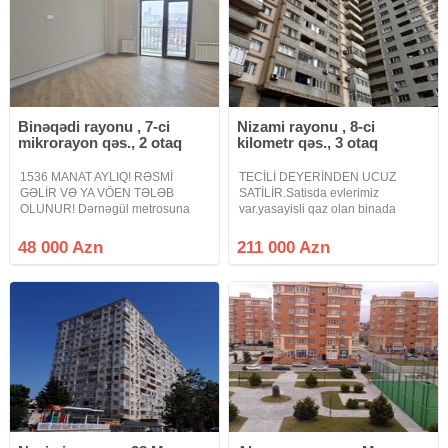
Binəqədi rayonu , 7-ci
Nizami rayonu , 8-ci
mikrorayon qəs., 2 otaq
kilometr qəs., 3 otaq
1536 MANAT AYLIQ! RƏSMİ
TECİLİ DEYERİNDEN UCUZ
GƏLİR VƏ YA VÖEN TƏLƏB
SATİLİR.Satisda evlerimiz
OLUNUR! Dərnəgül metrosuna
var.yasayisli qaz olan binada
yaxın, Cəfər Xəndan küç., West
18/13-de 86kv99kv 131kv136kv
Town Yaşayış kompleksində
qeseng layihesi olan 2 balqonu 2
48 000 Azn
211 000 Azn
QANUNI 2 OTAQLI mənzil çıxarılır.
sanitar qovsagi olan qanuni 3
.16 mərtəbəli binanın 8-cİ
otaqli padmayak menzil satilir.
mərtəbəsində yerləşir.