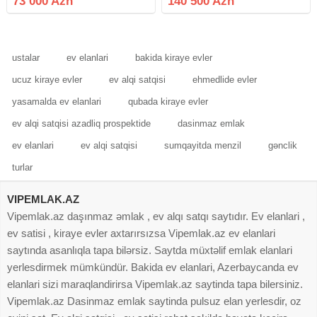
73 000 Azn
140 500 Azn
təcili satılır.Su, işıq var.Qaz xəttləri
işləkdir Qaz, su, işıq daimidir
çəkilib,
Kombi
ustalar
ev elanlari
bakida kiraye evler
ucuz kiraye evler
ev alqi satqisi
ehmedlide evler
yasamalda ev elanlari
qubada kiraye evler
ev alqi satqisi azadliq prospektide
dasinmaz emlak
ev elanlari
ev alqi satqisi
sumqayitda menzil
gənclik
turlar
VIPEMLAK.AZ
Vipemlak.az daşınmaz əmlak , ev alqı satqı saytıdır. Ev elanlari ,
ev satisi , kiraye evler axtarırsızsa Vipemlak.az ev elanlari
saytında asanlıqla tapa bilərsiz. Saytda müxtəlif emlak elanlari
yerlesdirmek mümkündür. Bakida ev elanlari, Azerbaycanda ev
elanlari sizi maraqlandirirsa Vipemlak.az saytinda tapa bilersiniz.
Vipemlak.az Dasinmaz emlak saytinda pulsuz elan yerlesdir, oz