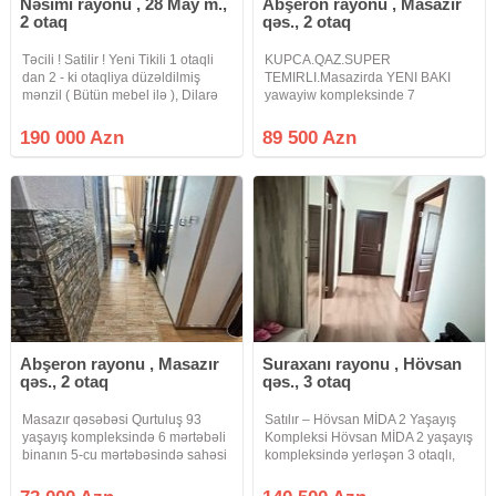
Nəsimi rayonu , 28 May m.,
Abşeron rayonu , Masazır
2 otaq
qəs., 2 otaq
Təcili ! Satilir ! Yeni Tikili 1 otaqli
KUPCA.QAZ.SUPER
dan 2 - ki otaqliya düzəldilmiş
TEMIRLI.Masazirda YENI BAKI
mənzil ( Bütün mebel ilə ), Dilarə
yawayiw kompleksinde 7
Əliyeva küçəsində, " Səməd
mertebeli binanin 6ci
Vurğun Bağı ", Dəmir Yolları
mertebesinde sahesi 40kv olan 2
190 000 Azn
89 500 Azn
idaresi və " 28 May " metrosu
otaqa duzeldilmiw ela temirli
menzil satilir.qeyd edim ki,
menzilin sahesi icden-ice
hesablanir
Abşeron rayonu , Masazır
Suraxanı rayonu , Hövsan
qəs., 2 otaq
qəs., 3 otaq
Masazır qəsəbəsi Qurtuluş 93
Satılır – Hövsan MİDA 2 Yaşayış
yaşayış kompleksində 6 mərtəbəli
Kompleksi Hövsan MİDA 2 yaşayış
binanın 5-cu mərtəbəsində sahəsi
kompleksində yerləşən 3 otaqlı,
53 kv.m.olan kupçalı, ipotekaya
geniş və işıqlı mənzil satılır. 74
yararlı, əşyalı 2 otaqlı bina evi
kv.m 3 otaq Təmirli Mərtəbə:2 Lift