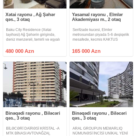
Prestijli və rahat yaşam zonası
Xətai rayonu , Ağ Şəhər
Yasamal rayonu , Elmlər
Qeyd:Əlavə məlumat və mənzilə yerində baxiş keçirtmek
qəs., 3 otaq
Akademiyası m., 2 otaq
üçün əlaqə saxlayın
Baku City Residence (Xətai
Serifzade kucesi, Elmler
Şirkətin xidmət haqqı mənzil dəyərinin 1%-nı təşkil edir.
layihəsi) Ağ Şəhərin girişində,
metrosundan piyada 5-6 deqiqelik
dəniz mənzərəli, təmirli və əşyalı
mesafede, kecmis KAKTUS
mənzil Şəhərin sürətlə dəyər
restorani yaxinligi, yeni tikili QAZLI
qazanan hissəsində yerləşən bu
binada umumi sahesi 55 kv m
480 000 Azn
165 000 Azn
mənzil, həm yaşayış, həm də
olan 1 otaqdan 2 otaga duzelme
uzunmüddətli dəyər saxlayan
menzil satilir. Mertebe 17/15, ela
Binəqədi rayonu , Biləcəri
Binəqədi rayonu , Biləcəri
qəs., 3 otaq
qəs., 3 otaq
BİLƏCƏRİ DAİRƏSİ KRİSTAL -A
ARAL GROUPUN MEMARLIQ
MTK BİNASI AVTOVAĞZAL
NÜMUNƏSİ İNCİSİ UNİKAL YENİ