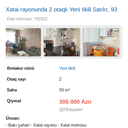
Xətai rayonunda 2 otaqlı Yeni tikili Satılır, 93
m²
Elan nömrəsi: 792422
Əmlakın növü
Yeni tikili
Otaq sayı
2
Sahə
93 m²
Qiymət
305 000 Azn
3279 Azn/m²
Ünvan:
•
Bakı şəhəri
•
Xətai rayonu
•
Xətai metrosu