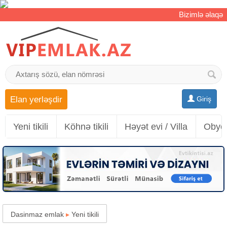
Bizimlə əlaqə
Elan yerləşdir
Giriş
Yeni tikili
Köhnə tikili
Həyət evi / Villa
Obyek
Dasinmaz emlak
▸
Yeni tikili