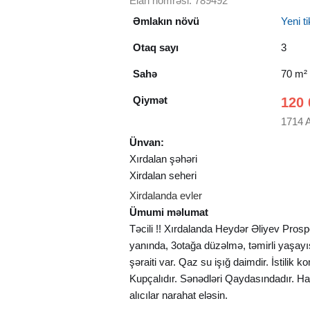
Elan nömrəsi: 789492
Əmlakın növü
Yeni tik
Otaq sayı
3
Sahə
70 m²
Qiymət
120 
1714 
Ünvan:
Xırdalan şəhəri
Xirdalan seheri
Xirdalanda evler
Ümumi məlumat
Təcili !! Xırdalanda Heydər Əliyev Pros
yanında, 3otağa düzəlmə, təmirli yaşayışl
şəraiti var. Qaz su işığ daimdir. İstilik ko
Kupçalıdır. Sənədləri Qaydasındadır. Ha
alıcılar narahat eləsin.