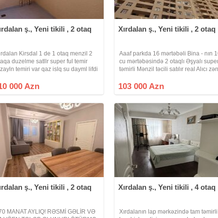
ırdalan ş., Yeni tikili , 2 otaq
Xırdalan ş., Yeni tikili , 2 otaq
lrdalan Kirsdal 1 de 1 otaq menzil 2
Aaaf parkda 16 mərtəbəli Bina - nın 
taqa duzelme satllr super ful temir
cu mərtəbəsində 2 otaqlı Əşyalı supe
izayln temiri var qaz islq su dayml lifdi
təmirli Mənzil təcili satılır real Alıcı zə
ayml isleyir buyrun zeg edin Ofis haql
eləsin qoz su işlq 24. Saat Bina tam
 fayz tesekuller
Yaşayışlıdır İlkin sənədi Muqavilə
10 000 Azn
103 000 Azn
ırdalan ş., Yeni tikili , 2 otaq
Xırdalan ş., Yeni tikili , 4 otaq
70 MANAT AYLIQ! RƏSMİ GƏLİR VƏ
Xırdalanın lap mərkəzində tam təmirli