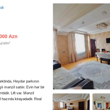
ili
000 Azn
Azn/m²
pektində, Heydər parkının
ı mənzil satılır. Evin hər bir
mbidir. Lift var. Mənzil
l hazırda
kirayədədir
. Real