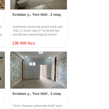
Xırdalan ş., Yeni tikili , 2 otaq
10
xirdalanda merkezde qrand mark yani
r
13]3 u 2 temiz otaq 67 kv temirli tam
ng
weraitli tam ewyali kupcali menzil
satilir
136 000 Azn
Xırdalan ş., Yeni tikili , 2 otaq
,
Təcili ! Xırdalan şəhərində AAAF park