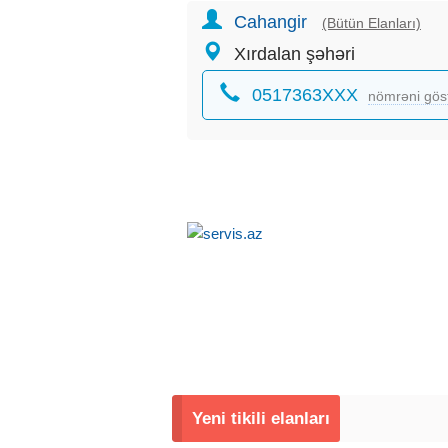
Cahangir
(Bütün Elanları)
Xırdalan şəhəri
0517363XXX
nömrəni gös
Yeni tikili elanları