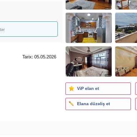
tər
Tarix: 05.05.2026
ViP elan et
Elana düzəliş et