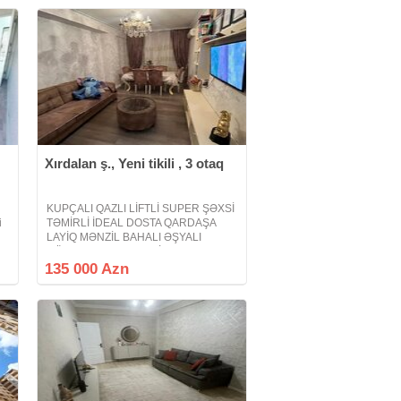
Xırdalan ş., Yeni tikili , 3 otaq
KUPÇALI QAZLI LİFTLİ SUPER ŞƏXSİ
i
TƏMİRLİ İDEAL DOSTA QARDAŞA
LAYİQ MƏNZİL BAHALI ƏŞYALI
GÖZƏL AURALI MƏNZİL Xırdalan
şəhəri Bakı - Sumqayıt yolunun
135 000 Azn
kənarında Riyad ticarət mərkəzi ilə
üzbəüz yerləşən Abşeron Gənclər