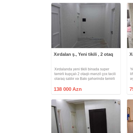
Xırdalan ş., Yeni tikili , 2 otaq
X
Xırdalanda yeni tikili binada super
Ye
təmirli kupçalı 2 otaqlı mənzil çox təcili
l
olaraq satılır və Bakı şəhərində təmirli
ə
təmirsiz 1 və ya 2 otaqlı mənzil ilə
k
barter olunur. Mənzil Xırdalan
u
138 000 Azn
7
dairəsindən 400-500 metr
ə