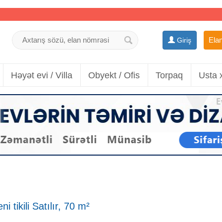
Elan
Giriş
Həyət evi / Villa
Obyekt / Ofis
Torpaq
Usta 
i tikili Satılır, 70 m²