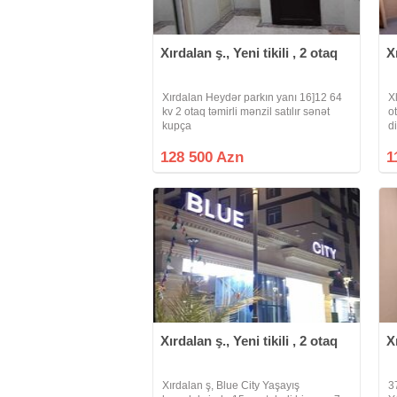
Xırdalan ş., Yeni tikili , 2 otaq
X
Xırdalan Heydər parkın yanı 16]12 64
X
kv 2 otaq təmirli mənzil satılır sənət
o
kupça
d
d
1
128 500 Azn
1
Xırdalan ş., Yeni tikili , 2 otaq
X
Xırdalan ş, Blue City Yaşayış
3