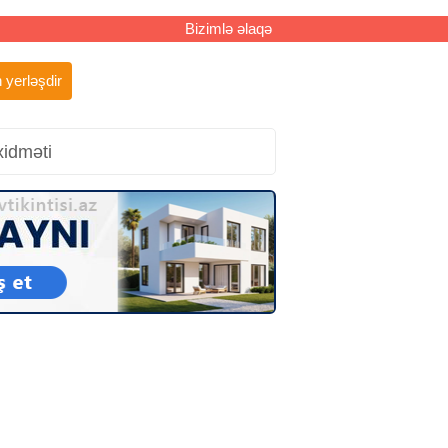
Bizimlə əlaqə
 yerləşdir
xidməti