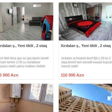
ırdalan ş., Yeni tikili , 2 otaq
Xırdalan ş., Yeni tikili , 2 otaq
ni tikili bina qaz su işıq daimi sürətli
xirdalan at heykeli teref 9]3 u 55 kv 2
ift tam təmirli 17/9 cu mərtəbəsi
otaq temirli tam weraitli ewyali kupcal
şyasız satılır yalnız mətbəx mebeli
menzil satilir
andisaner qalacaq mənzildə istəyə
yğun əşyalıda satıla bilər qiymətə
5 000 Azn
110 000 Azn
lavə olunacaq sənədi müqavilədir