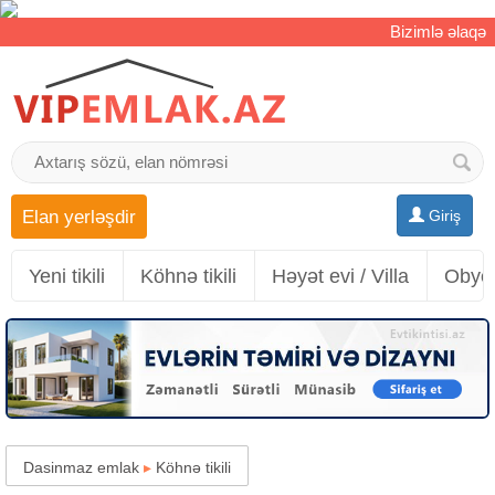
Bizimlə əlaqə
Elan yerləşdir
Giriş
Yeni tikili
Köhnə tikili
Həyət evi / Villa
Obyek
Dasinmaz emlak
▸
Köhnə tikili