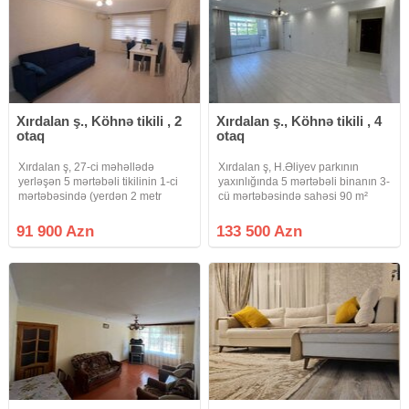
Xırdalan ş., Köhnə tikili , 2
Xırdalan ş., Köhnə tikili , 4
otaq
otaq
Xırdalan ş, 27-ci məhəllədə
Xırdalan ş, H.Əliyev parkının
yerləşən 5 mərtəbəli tikilinin 1-ci
yaxınlığında 5 mərtəbəli binanın 3-
mərtəbəsində (yerdən 2 metr
cü mərtəbəsində sahəsi 90 m²
yüksəklikdədir) sahəsi 52 m² olan
olan 4 otaqlı əla təmirli mənzil
qanuni 2 otaqlı əla təmirli mənzil
satılır. Mənzil şəxsi yaşayış üçün
91 900 Azn
133 500 Azn
satılır. Mənzil şəxsi yaşayış üçün
yüksək keyfiyyətli materiallarla
yüksək keyfiyyətli
yüksək zövqlə təmir