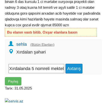
binain 6 das kursulu 1 ci mərtəbe xurşovqa prayekti olan
radnoy 3 otaq kuxna h/t temirli ve əşyli satilir 1 ci mətəbe
olduquna gorə qapısini arxadan acib həyetide var padvalinda
qladovqa kimi hazirlanib həyete masinda salmaq olar sənət
kupca cox gozəl evdir qiymət 85000 azn
Bu elanın vaxtı bitib. Oxşar elanlara baxın
sehla
(Bütün Elanları)
Xırdalan şəhəri
Paylaş
Tarix: 31.05.2025