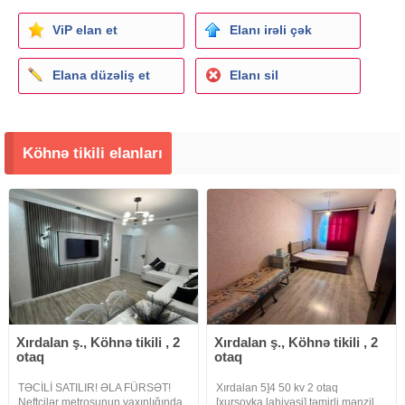
ViP elan et
Elanı irəli çək
Elana düzəliş et
Elanı sil
Köhnə tikili elanları
Xırdalan ş., Köhnə tikili , 2
Xırdalan ş., Köhnə tikili , 2
otaq
otaq
TƏCİLİ SATILIR! ƏLA FÜRSƏT!
Xırdalan 5]4 50 kv 2 otaq
Neftçilər metrosunun yaxınlığında
[xurşovka lahiyəsi] təmirli mənzil