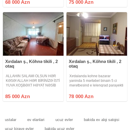
kupçalı mənzil satılır . Qaz , su, işıq
daimdiir sənət kupca şəkillər yaxşi
68 000 Azn
75 000 Azn
, telefon xətti var. Avtobuslar
cəkilməyib ev geniş evdir qiymət
binanın arxasından keçir.
75000 azn
Xırdalan ş., Köhnə tikili , 2
Xırdalan ş., Köhnə tikili , 2
otaq
otaq
ALLAHIN SALAMI OLSUN HƏR
Xırdalanda kohne bazarar
KƏSƏ! ALLAH HƏR BİRİNİZƏ İSTİ
yaninda 5 mərtəbel binain 5 ci
YUVA XOŞBƏXT HƏYAT NƏSİB
mərətbesind e lelenqrad parayekti
ETSİN İNŞƏALLAH! AMİN!
olan 1 otaqdan 2 otaqa düzəlib
Abşeron rayonu Xırdalan şəhəri
mətbəx h/t temirli ve əşyal satlır
85 000 Azn
78 000 Azn
27-ci məhəllə Xruşov layihə 5
qaz su işq diamdr sənət kupca
mərtəbəli binanın 2-ci mərtəbəsi
qiymət 78000 azn
künc ev təmirsiz
ustalar
ev elanlari
ucuz evler
bakida ev alqi satqisi
ucuz kiraye evler
bakida ucuz evler