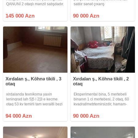
QANUNİ 2 otaqlı mənzil satışdadır.
satılır sənət çıxarış
Leninqrad proyektidir və orta
blokdur.Hər iki tərəfə balkonu var.
145 000 Azn
90 000 Azn
Mənzil 5 mərtəbəli binanın 4-cü
mərtəbəsində yerləşir.
Xırdalan ş., Köhnə tikili , 3
Xırdalan ş., Köhnə tikili , 2
otaq
otaq
xirdalanda texnikoma yaxin
Eksperimental bina, 5 mertebeli
leninqrad lah 5]5 i 2]3 e kecme
binanın 1 ci mertebesi, 2 otaq, 60
otaq 53 kv temirli tam weraitli bezi
kvadrat/metrtemirsizdir, hamam-
ewyali kupcali menzil satilir
tualet ayri, balkonnan çölə çıxışı
var kupça var, su qaz işiq daimi
94 000 Azn
90 000 Azn