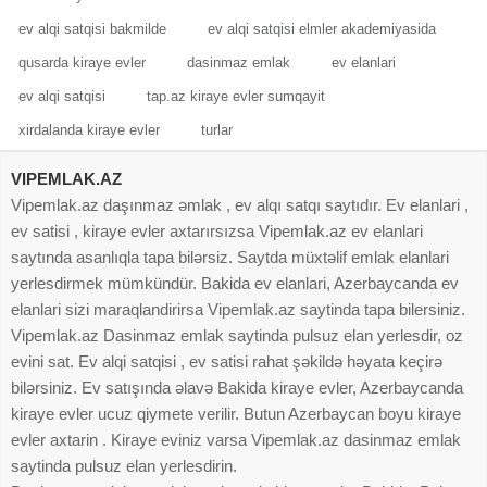
ev alqi satqisi bakmilde
ev alqi satqisi elmler akademiyasida
qusarda kiraye evler
dasinmaz emlak
ev elanlari
ev alqi satqisi
tap.az kiraye evler sumqayit
xirdalanda kiraye evler
turlar
VIPEMLAK.AZ
Vipemlak.az daşınmaz əmlak , ev alqı satqı saytıdır. Ev elanlari ,
ev satisi , kiraye evler axtarırsızsa Vipemlak.az ev elanlari
saytında asanlıqla tapa bilərsiz. Saytda müxtəlif emlak elanlari
yerlesdirmek mümkündür. Bakida ev elanlari, Azerbaycanda ev
elanlari sizi maraqlandirirsa Vipemlak.az saytinda tapa bilersiniz.
Vipemlak.az Dasinmaz emlak saytinda pulsuz elan yerlesdir, oz
evini sat. Ev alqi satqisi , ev satisi rahat şəkildə həyata keçirə
bilərsiniz. Ev satışında əlavə Bakida kiraye evler, Azerbaycanda
kiraye evler ucuz qiymete verilir. Butun Azerbaycan boyu kiraye
evler axtarin . Kiraye eviniz varsa Vipemlak.az dasinmaz emlak
saytinda pulsuz elan yerlesdirin.