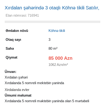
Xırdalan şəhərində 3 otaqlı Köhnə tikili Satılır,
80 m²
Elan nömrəsi: 716941
Əmlakın növü
Köhnə tikili
Otaq sayı
3
Sahə
80 m²
Qiymət
85 000 Azn
1062 Azn/m²
Ünvan:
Xırdalan şəhəri
Xırdalanda 5 nomreli mektebin yaninda
Xirdalanda evler
Ümumi məlumat
Xırdalanda 5 nomreli məktebin yaninda olan 5 mərtəbeli