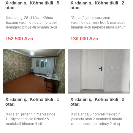
Xırdalan ş., Köhnə tikili , 5
Xırdalan ş., Köhnə tikili , 2
otaq
otaq
Xırdalan ş, 28-ci küçə, Köhnə
"Sultan" şadlıq sarayının
bazarın yaxınlığında 5 mərtəbəli
yaxınlığında, yeni tikili 5 mərtəbəli
leninqrad proyektli binanın 3-cü
binanın 4-cü mərtəbəsində qanuni
mərtəbəsində qanuni 5 otaqlı
2 otaqlı mənzil satılır. Ümumi
sahəsi 120 m² olan mənzil satılır.
sahəsi 65 kv.m olan mənzil tam
152 500 Azn
130 000 Azn
Mənzil skvaznoydur. Hər iki tərəfə
təmirlidir. Mənzilin sənədi
panaraması var. 2
çıxarışdır (kupça).
Xırdalan ş., Köhnə tikili , 1
Xırdalan ş., Köhnə tikili , 2
otaq
otaq
Xırdalan şəhərinin mərkəzində
Xırdalanda 5 nomreli məktebin
H.Əliyev parkı ilə üzbəüz 5-
yaninda olan 2 mərtəbeli binain 1
mərtəbəli binanın 4-cü
ci mərtəbesinde radnoy 2 otaq
mərtəbəsində orta təmirli 1-otaqlı
mətbəx h/t tam temirli qaz su işiq