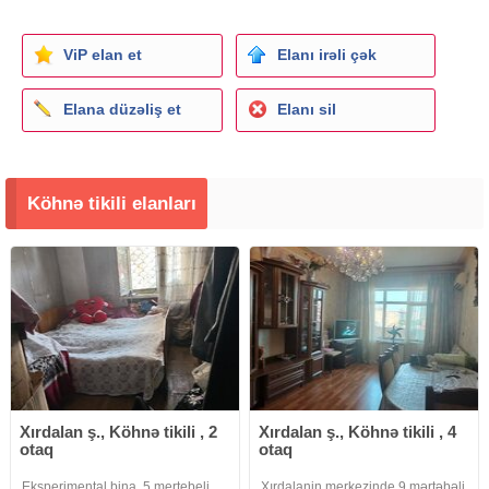
ViP elan et
Elanı irəli çək
Elana düzəliş et
Elanı sil
Köhnə tikili elanları
Xırdalan ş., Köhnə tikili , 2
Xırdalan ş., Köhnə tikili , 4
otaq
otaq
Eksperimental bina, 5 mertebeli
Xırdalanin merkezinde 9 mərtəbəli