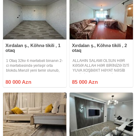
Xırdalan ş., Köhnə tikili , 1
Xırdalan ş., Köhnə tikili , 2
otaq
otaq
1 Otaq 32kv 4 mərtəbəli binanın 2-
ALLAHIN SALAMI OLSUN HƏR
ci mərtəbəsində yerləşir orta
KƏSƏ! ALLAH HƏR BİRİNİZƏ İSTİ
blokdu.Mənzil yeni təmir olunub,
YUVA XOŞBƏXT HƏYAT NƏSİB
təmirdən sonra yaşayış olmayıb,
ETSİN İNŞƏALLAH! AMİN!
Mənzil sıfırdan təmir olunub.
Abşeron rayonu Xırdalan şəhəri
80 000 Azn
85 000 Azn
Elektrik xətti yeni çəkilib
27-ci məhəllə Xruşov layihə 5
Santexnik-Qaz xətti
mərtəbəli binanın 2-ci mərtəbəsi
künc ev təmirsiz