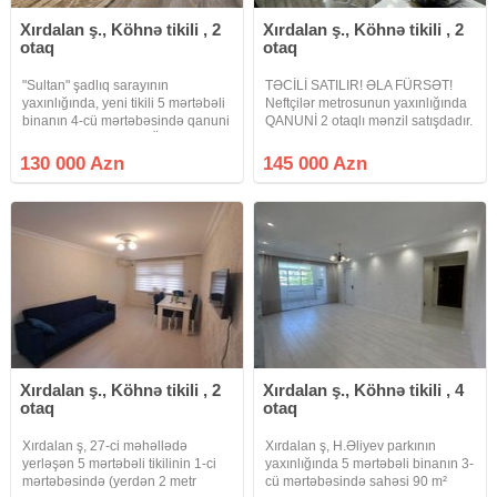
Xırdalan ş., Köhnə tikili , 2
Xırdalan ş., Köhnə tikili , 2
otaq
otaq
"Sultan" şadlıq sarayının
TƏCİLİ SATILIR! ƏLA FÜRSƏT!
yaxınlığında, yeni tikili 5 mərtəbəli
Neftçilər metrosunun yaxınlığında
binanın 4-cü mərtəbəsində qanuni
QANUNİ 2 otaqlı mənzil satışdadır.
2 otaqlı mənzil satılır. Ümumi
Leninqrad proyektidir və orta
sahəsi 65 kv.m olan mənzil tam
blokdur.Hər iki tərəfə balkonu var.
130 000 Azn
145 000 Azn
təmirlidir. Mənzilin sənədi
Mənzil 5 mərtəbəli binanın 4-cü
çıxarışdır (kupça).
mərtəbəsində yerləşir.
Xırdalan ş., Köhnə tikili , 2
Xırdalan ş., Köhnə tikili , 4
otaq
otaq
Xırdalan ş, 27-ci məhəllədə
Xırdalan ş, H.Əliyev parkının
yerləşən 5 mərtəbəli tikilinin 1-ci
yaxınlığında 5 mərtəbəli binanın 3-
mərtəbəsində (yerdən 2 metr
cü mərtəbəsində sahəsi 90 m²