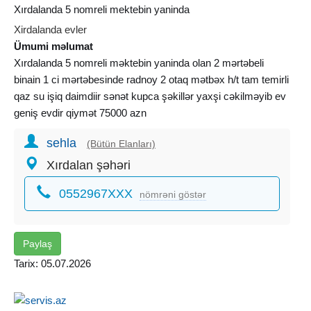
Xırdalanda 5 nomreli mektebin yaninda
Xirdalanda evler
Ümumi məlumat
Xırdalanda 5 nomreli məktebin yaninda olan 2 mərtəbeli
binain 1 ci mərtəbesinde radnoy 2 otaq mətbəx h/t tam temirli
qaz su işiq daimdiir sənət kupca şəkillər yaxşi cəkilməyib ev
geniş evdir qiymət 75000 azn
sehla
(Bütün Elanları)
Xırdalan şəhəri
0552967XXX
nömrəni göstər
Paylaş
Tarix: 05.07.2026