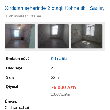
Xırdalan şəhərində 2 otaqlı Köhnə tikili Satılır,
55 m²
Elan nömrəsi: 789144
Əmlakın növü
Köhnə tikili
Otaq sayı
2
Sahə
55 m²
Qiymət
75 000 Azn
1363 Azn/m²
Ünvan:
Xırdalan şəhəri