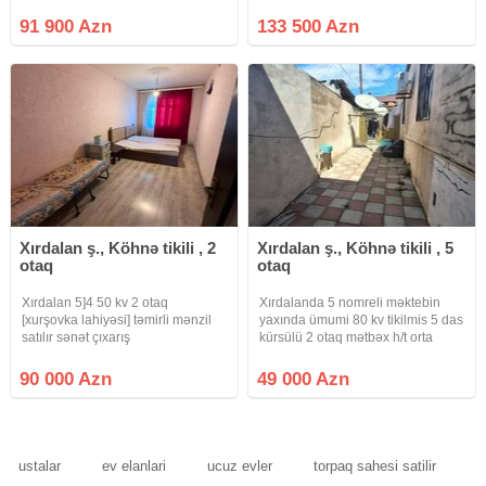
yüksəklikdədir) sahəsi 52 m² olan
olan 4 otaqlı əla təmirli mənzil
qanuni 2 otaqlı əla təmirli mənzil
satılır. Mənzil şəxsi yaşayış üçün
91 900 Azn
133 500 Azn
satılır. Mənzil şəxsi yaşayış üçün
yüksək keyfiyyətli materiallarla
yüksək keyfiyyətli
yüksək zövqlə təmir
Xırdalan ş., Köhnə tikili , 2
Xırdalan ş., Köhnə tikili , 5
otaq
otaq
Xırdalan 5]4 50 kv 2 otaq
Xırdalanda 5 nomreli məktebin
[xurşovka lahiyəsi] təmirli mənzil
yaxında ümumi 80 kv tikilmis 5 das
satılır sənət çıxarış
kürsülü 2 otaq mətbəx h/t orta
təmirli qaz su işiq diamdiir sənət
bələdiye 12/2.5 metir həyeti var
90 000 Azn
49 000 Azn
qiymət 49000 azn reyal alicya
endirim olacaq
ustalar
ev elanlari
ucuz evler
torpaq sahesi satilir