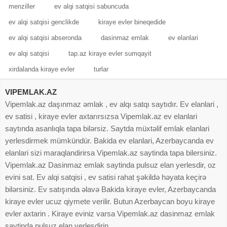
menziller
ev alqi satqisi sabuncuda
ev alqi satqisi genclikde
kiraye evler bineqedide
ev alqi satqisi abseronda
dasinmaz emlak
ev elanlari
ev alqi satqisi
tap.az kiraye evler sumqayit
xirdalanda kiraye evler
turlar
VIPEMLAK.AZ
Vipemlak.az daşınmaz əmlak , ev alqı satqı saytıdır. Ev elanlari ,
ev satisi , kiraye evler axtarırsızsa Vipemlak.az ev elanlari
saytında asanlıqla tapa bilərsiz. Saytda müxtəlif emlak elanlari
yerlesdirmek mümkündür. Bakida ev elanlari, Azerbaycanda ev
elanlari sizi maraqlandirirsa Vipemlak.az saytinda tapa bilersiniz.
Vipemlak.az Dasinmaz emlak saytinda pulsuz elan yerlesdir, oz
evini sat. Ev alqi satqisi , ev satisi rahat şəkildə həyata keçirə
bilərsiniz. Ev satışında əlavə Bakida kiraye evler, Azerbaycanda
kiraye evler ucuz qiymete verilir. Butun Azerbaycan boyu kiraye
evler axtarin . Kiraye eviniz varsa Vipemlak.az dasinmaz emlak
saytinda pulsuz elan yerlesdirin.