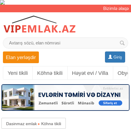
Bizimlə əlaqə
Elan yerləşdir
Giriş
Yeni tikili
Köhnə tikili
Həyət evi / Villa
Obyek
Dasinmaz emlak
▸
Köhnə tikili