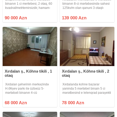
binanın 1 ci mertebesi, 2 otaq, 60
binanın 8-ci mərtəbəsində sahəsi
kvadrat/metrtemirsizdir, hamam-
125kv/m olan qanuni 3 otaqlı
tualet ayri, balkonnan çölə çıxışı
təmirli Leninqrad proektli mənzil
var kupça var, su qaz işiq daimi
satılır. Qaz, su, işıq daimidir. Bina
90 000 Azn
139 000 Azn
köhne bazar , Anan Bala parkı
tərəfdə yerləşir.
Xırdalan ş., Köhnə tikili , 1
Xırdalan ş., Köhnə tikili , 2
otaq
otaq
Xırdalan şəhərinin mərkəzində
Xırdalanda kohne bazarar
H.Əliyev parkı ilə üzbəüz 5-
yaninda 5 mərtəbel binain 5 ci
mərtəbəli binanın 4-cü
mərətbesind e lelenqrad parayekti
mərtəbəsində orta təmirli 1-otaqlı
olan 1 otaqdan 2 otaqa düzəlib
kupçalı mənzil satılır . Qaz , su, işıq
mətbəx h/t temirli ve əşyal satlır
68 000 Azn
78 000 Azn
, telefon xətti var. Avtobuslar
qaz su işq diamdr sənət kupca
binanın arxasından keçir.
qiymət 78000 azn