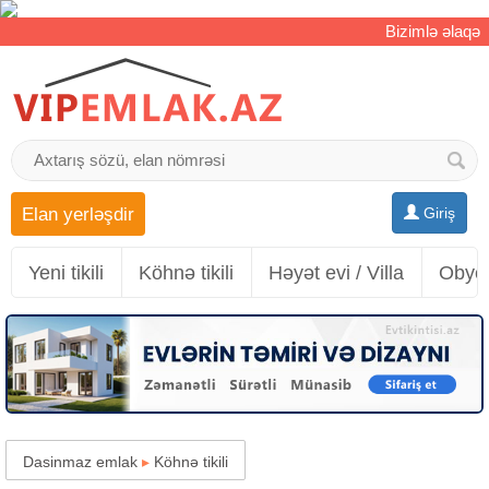
Bizimlə əlaqə
Elan yerləşdir
Giriş
Yeni tikili
Köhnə tikili
Həyət evi / Villa
Obyek
Dasinmaz emlak
▸
Köhnə tikili