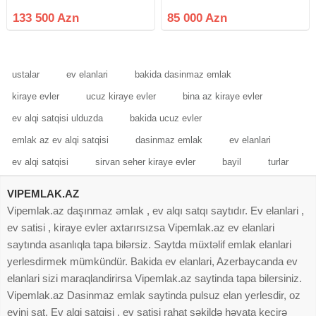
olan 4 otaqlı əla təmirli mənzil
ETSİN İNŞƏALLAH! AMİN!
satılır. Mənzil şəxsi yaşayış üçün
Abşeron rayonu Xırdalan şəhəri
133 500 Azn
85 000 Azn
yüksək keyfiyyətli materiallarla
27-ci məhəllə Xruşov layihə 5
yüksək zövqlə təmir
mərtəbəli binanın 2-ci mərtəbəsi
künc ev təmirsiz
ustalar
ev elanlari
bakida dasinmaz emlak
kiraye evler
ucuz kiraye evler
bina az kiraye evler
ev alqi satqisi ulduzda
bakida ucuz evler
emlak az ev alqi satqisi
dasinmaz emlak
ev elanlari
ev alqi satqisi
sirvan seher kiraye evler
bayil
turlar
VIPEMLAK.AZ
Vipemlak.az daşınmaz əmlak , ev alqı satqı saytıdır. Ev elanlari ,
ev satisi , kiraye evler axtarırsızsa Vipemlak.az ev elanlari
saytında asanlıqla tapa bilərsiz. Saytda müxtəlif emlak elanlari
yerlesdirmek mümkündür. Bakida ev elanlari, Azerbaycanda ev
elanlari sizi maraqlandirirsa Vipemlak.az saytinda tapa bilersiniz.
Vipemlak.az Dasinmaz emlak saytinda pulsuz elan yerlesdir, oz
evini sat. Ev alqi satqisi , ev satisi rahat şəkildə həyata keçirə