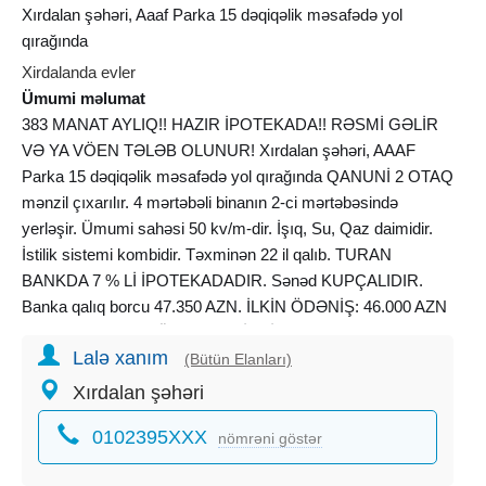
Xırdalan şəhəri, Aaaf Parka 15 dəqiqəlik məsafədə yol
qırağında
Xirdalanda evler
Ümumi məlumat
383 MANAT AYLIQ!! HAZIR İPOTEKADA!! RƏSMİ GƏLİR
VƏ YA VÖEN TƏLƏB OLUNUR! Xırdalan şəhəri, AAAF
Parka 15 dəqiqəlik məsafədə yol qırağında QANUNİ 2 OTAQ
mənzil çıxarılır. 4 mərtəbəli binanın 2-ci mərtəbəsində
yerləşir. Ümumi sahəsi 50 kv/m-dir. İşıq, Su, Qaz daimidir.
İstilik sistemi kombidir. Təxminən 22 il qalıb. TURAN
BANKDA 7 % Lİ İPOTEKADADIR. Sənəd KUPÇALIDIR.
Banka qalıq borcu 47.350 AZN. İLKİN ÖDƏNİŞ: 46.000 AZN
AYLIQ: 383 AZN MÜDDƏT: 22 İL XİDMƏT HAQQI: Evin
Lalə xanım
ümumi nağd dəyərinin 1 %-i Elit Estate Group Şirkəti olaraq
(Bütün Elanları)
sizə şəhər daxili və şəhərdən kənar mənzillərin və
Xırdalan şəhəri
obyektlərin alışı, satışı,
kirayəsi
, bağ evi və villaların satış və
0102395XXX
kirayəsi, ipoteka kreditləri barədə məlumatın ötürülməsi
nömrəni göstər
xidmətlərini sizə təqdim edirik!