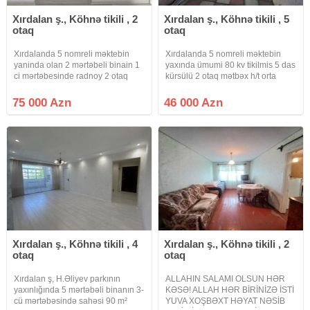
Xırdalan ş., Köhnə tikili , 2
Xırdalan ş., Köhnə tikili , 5
otaq
otaq
Xırdalanda 5 nomreli məktebin
Xırdalanda 5 nomreli məktebin
yaninda olan 2 mərtəbeli binain 1
yaxında ümumi 80 kv tikilmis 5 das
ci mərtəbesinde radnoy 2 otaq
kürsülü 2 otaq mətbəx h/t orta
mətbəx h/t tam temirli qaz su işiq
təmirli qaz su işiq diamdiir sənət
daimdiir sənət kupca şəkillər yaxşi
bələdiye 12/2.5 metir həyeti var
75 000 Azn
46 000 Azn
cəkilməyib ev geniş evdir qiymət
qiymət 46000 azn reyal alicya
75000 azn
endirim olacaq
Xırdalan ş., Köhnə tikili , 4
Xırdalan ş., Köhnə tikili , 2
otaq
otaq
Xırdalan ş, H.Əliyev parkının
ALLAHIN SALAMI OLSUN HƏR
yaxınlığında 5 mərtəbəli binanın 3-
KƏSƏ! ALLAH HƏR BİRİNİZƏ İSTİ
cü mərtəbəsində sahəsi 90 m²
YUVA XOŞBƏXT HƏYAT NƏSİB