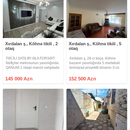
Xırdalan ş., Köhnə tikili , 2
Xırdalan ş., Köhnə tikili , 5
otaq
otaq
TƏCİLİ SATILIR! ƏLA FÜRSƏT!
Xırdalan ş, 28-ci küçə, Köhnə
Neftçilər metrosunun yaxınlığında
bazarın yaxınlığında 5 mərtəbəli
QANUNİ 2 otaqlı mənzil satışdadır.
leninqrad proyektli binanın 3-cü
Leninqrad proyektidir və orta
mərtəbəsində qanuni 5 otaqlı
blokdur.Hər iki tərəfə balkonu var.
sahəsi 120 m² olan mənzil satılır.
145 000 Azn
152 500 Azn
Mənzil 5 mərtəbəli binanın 4-cü
Mənzil skvaznoydur. Hər iki tərəfə
mərtəbəsində yerləşir.
panaraması var. 2