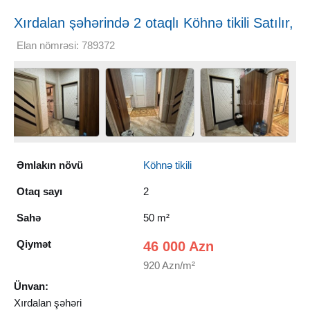
Xırdalan şəhərində 2 otaqlı Köhnə tikili Satılır,
50 m²
Elan nömrəsi: 789372
Əmlakın növü
Köhnə tikili
Otaq sayı
2
Sahə
50 m²
Qiymət
46 000 Azn
920 Azn/m²
Ünvan:
Xırdalan şəhəri