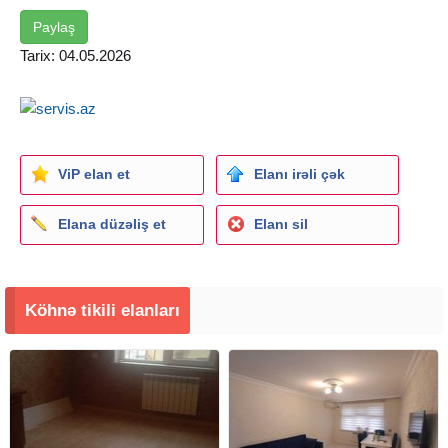
Paylaş
Tarix: 04.05.2026
ViP elan et
Elanı irəli çək
Elana düzəliş et
Elanı sil
Köhnə tikili elanları