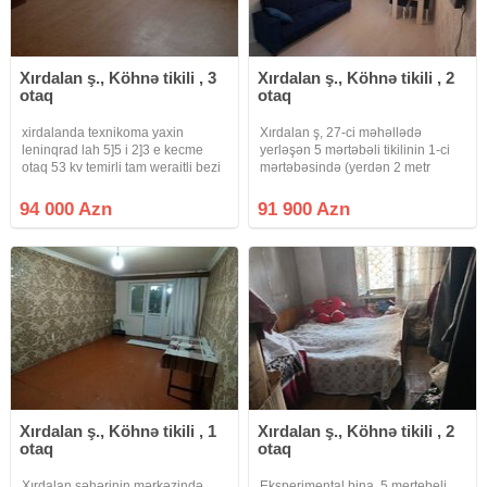
Xırdalan ş., Köhnə tikili , 3
Xırdalan ş., Köhnə tikili , 2
otaq
otaq
xirdalanda texnikoma yaxin
Xırdalan ş, 27-ci məhəllədə
leninqrad lah 5]5 i 2]3 e kecme
yerləşən 5 mərtəbəli tikilinin 1-ci
otaq 53 kv temirli tam weraitli bezi
mərtəbəsində (yerdən 2 metr
ewyali kupcali menzil satilir
yüksəklikdədir) sahəsi 52 m² olan
qanuni 2 otaqlı əla təmirli mənzil
94 000 Azn
91 900 Azn
satılır. Mənzil şəxsi yaşayış üçün
yüksək keyfiyyətli
Xırdalan ş., Köhnə tikili , 1
Xırdalan ş., Köhnə tikili , 2
otaq
otaq
Xırdalan şəhərinin mərkəzində
Eksperimental bina, 5 mertebeli