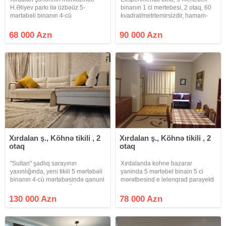
H.Əliyev parkı ilə üzbəüz 5-
binanın 1 ci mertebesi, 2 otaq, 60
mərtəbəli binanın 4-cü
kvadrat/metrtemirsizdir, hamam-
mərtəbəsində orta təmirli 1-otaqlı
tualet ayri, balkonnan çölə çıxışı
kupçalı mənzil satılır . Qaz , su, işıq
var kupça var, su qaz işiq daimi
68 000 Azn
90 000 Azn
, telefon xətti var. Avtobuslar
binanın arxasından keçir.
Xırdalan ş., Köhnə tikili , 2
Xırdalan ş., Köhnə tikili , 2
otaq
otaq
"Sultan" şadlıq sarayının
Xırdalanda kohne bazarar
yaxınlığında, yeni tikili 5 mərtəbəli
yaninda 5 mərtəbel binain 5 ci
binanın 4-cü mərtəbəsində qanuni
mərətbesind e lelenqrad parayekti
2 otaqlı mənzil satılır. Ümumi
olan 1 otaqdan 2 otaqa düzəlib
sahəsi 65 kv.m olan mənzil tam
mətbəx h/t temirli ve əşyal satlır
130 000 Azn
78 000 Azn
təmirlidir. Mənzilin sənədi
qaz su işq diamdr sənət kupca
çıxarışdır (kupça).
qiymət 78000 azn