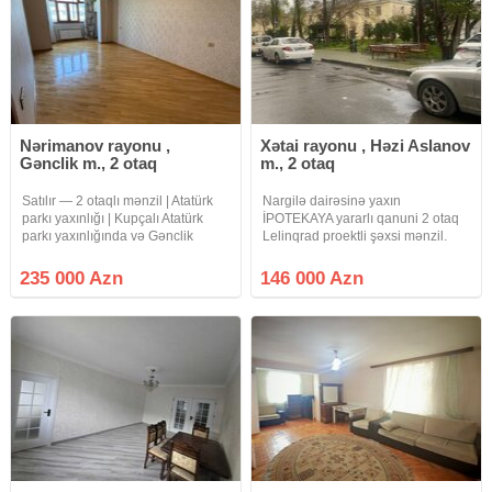
Nərimanov rayonu ,
Xətai rayonu , Həzi Aslanov
Gənclik m., 2 otaq
m., 2 otaq
Satılır — 2 otaqlı mənzil | Atatürk
Nargilə dairəsinə yaxın
parkı yaxınlığı | Kupçalı Atatürk
İPOTEKAYA yararlı qanuni 2 otaq
parkı yaxınlığında və Gənclik
Lelinqrad proektli şəxsi mənzil.
metrosundan 10 dəqiqəlik
Mənzildə həm mərkəzi istilik həm
məsafədə yerləşən, Leninqrad
kombi, ehtiyat su çəni kondisioner
235 000 Azn
146 000 Azn
layihəli 2 otaqlı mənzil satışa
mətbəx mebeli və s var. Şəxsi
çıxarılıb. Mənzil 9 mərtəbəli
mənzilimdir real alıcıya