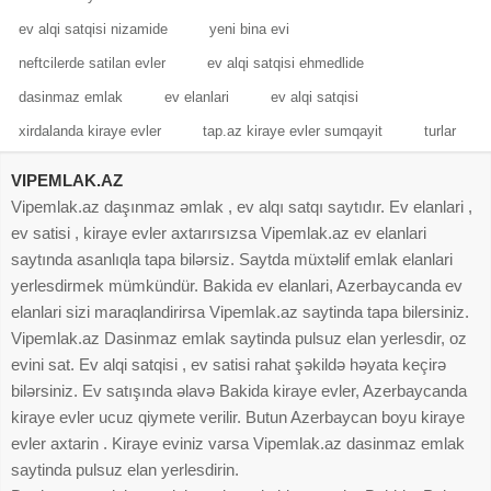
ev alqi satqisi nizamide
yeni bina evi
neftcilerde satilan evler
ev alqi satqisi ehmedlide
dasinmaz emlak
ev elanlari
ev alqi satqisi
xirdalanda kiraye evler
tap.az kiraye evler sumqayit
turlar
VIPEMLAK.AZ
Vipemlak.az daşınmaz əmlak , ev alqı satqı saytıdır. Ev elanlari ,
ev satisi , kiraye evler axtarırsızsa Vipemlak.az ev elanlari
saytında asanlıqla tapa bilərsiz. Saytda müxtəlif emlak elanlari
yerlesdirmek mümkündür. Bakida ev elanlari, Azerbaycanda ev
elanlari sizi maraqlandirirsa Vipemlak.az saytinda tapa bilersiniz.
Vipemlak.az Dasinmaz emlak saytinda pulsuz elan yerlesdir, oz
evini sat. Ev alqi satqisi , ev satisi rahat şəkildə həyata keçirə
bilərsiniz. Ev satışında əlavə Bakida kiraye evler, Azerbaycanda
kiraye evler ucuz qiymete verilir. Butun Azerbaycan boyu kiraye
evler axtarin . Kiraye eviniz varsa Vipemlak.az dasinmaz emlak
saytinda pulsuz elan yerlesdirin.