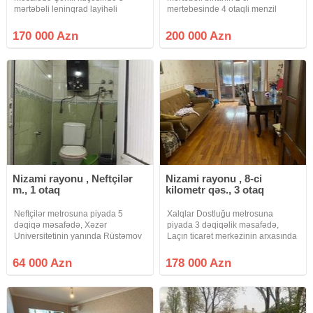
mərtəbəli leninqrad layihəli
mertebesinde 4 otaqli menzil
binanın 1-ci mərtəbəsində
satilir.Qarsisinda bagi ve qaraji
yerləşən yaxşı təmirli 2 otaqlı
var.Real aliciya endirim olunacaq.
170 000 Azn
200 000 Azn
mənzil bütün əşyaları ilə birlikdə
Qiymet 200 000 Azn
təcili satılır. Mənzil infrastruktur
Nizami rayonu , Neftçilər
Nizami rayonu , 8-ci
m., 1 otaq
kilometr qəs., 3 otaq
Neftçilər metrosuna piyada 5
Xalqlar Dostluğu metrosuna
dəqiqə məsafədə, Xəzər
piyada 3 dəqiqəlik məsafədə,
Universitetinin yanında Rüstəmov
Laçın ticarət mərkəzinin arxasında
küçəsində yataqxana tipli 5
5 mərtəbəli leninqrad layihəli
mərtəbəli binanın 2-ci
binanın 1-ci mərtəbəsində orta
64 000 Azn
178 000 Azn
mərtəbəsində yerləşən 1 otaqlı
blokda yerləşən 3 otaqlı təmirli
mənzil təcili satılır. Mənzildə
leninqrad layihəli mənzil təcili
kommunallar