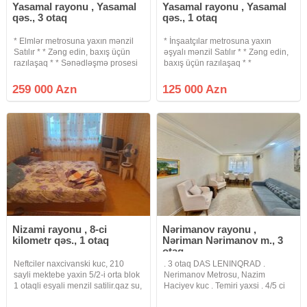
Yasamal rayonu , Yasamal
Yasamal rayonu , Yasamal
qəs., 3 otaq
qəs., 1 otaq
* Elmlər metrosuna yaxın mənzil
* İnşaatçılar metrosuna yaxın
Satılır * * Zəng edin, baxış üçün
əşyalı mənzil Satılır * * Zəng edin,
razılaşaq * * Sənədləşmə prosesi
baxış üçün razılaşaq * *
tam qanuni və şəffaf şəkildə
Sənədləşmə prosesi tam qanuni
aparılır * * Binanın tipi : köhnə tikili
və şəffaf şəkildə aparılır * *
259 000 Azn
125 000 Azn
* Otaq Sayı : 3 otaqlı * Mərtəbə :
Binanın tipi : köhnə tikili (Xruşofka)
9\4 *
* Otaq Sayı : 1 otaqlı
Nizami rayonu , 8-ci
Nərimanov rayonu ,
kilometr qəs., 1 otaq
Nəriman Nərimanov m., 3
otaq
Neftciler naxcivanski kuc, 210
. 3 otaq DAS LENINQRAD .
sayli mektebe yaxin 5/2-i orta blok
Nerimanov Metrosu, Nazim
1 otaqli esyali menzil satilir.qaz su,
Haciyev kuc . Temiri yaxsi . 4/5 ci
isiq daimidir.istilik sistemi
mertebesi . Sahesi 80 kv . Qiymet