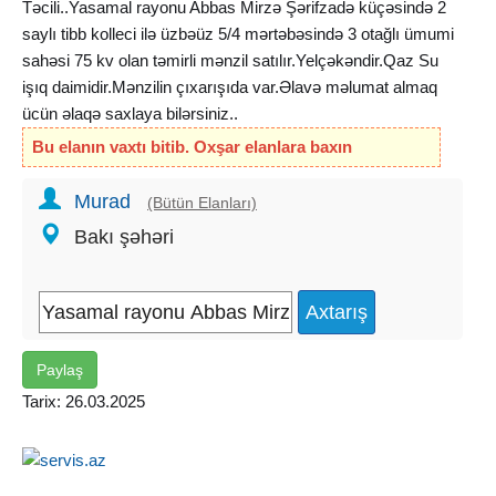
Təcili..Yasamal rayonu Abbas Mirzə Şərifzadə küçəsində 2
saylı tibb kolleci ilə üzbəüz 5/4 mərtəbəsində 3 otağlı ümumi
sahəsi 75 kv olan təmirli mənzil satılır.Yelçəkəndir.Qaz Su
işıq daimidir.Mənzilin çıxarışıda var.Əlavə məlumat almaq
ücün əlaqə saxlaya bilərsiniz..
Bu elanın vaxtı bitib. Oxşar elanlara baxın
Murad
(Bütün Elanları)
Bakı şəhəri
Paylaş
Tarix: 26.03.2025