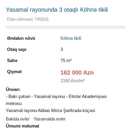
Yasamal rayonunda 3 otaqlı Köhnə tikili
Satılır, 75 m²
Elan nömrəsi: 745616
Əmlakın növü
Köhnə tikili
Otaq sayı
3
Sahə
75 m²
Qiymət
162 000 Azn
2160 Azn/m²
Ünvan:
•
Bakı şəhəri
•
Yasamal rayonu
•
Elmlər Akademiyası
metrosu
Yasamal rayonu Abbas Mirzə Şərifzadə küçəsi
Bakida evler
Yasamalda evler
Ümumi məlumat