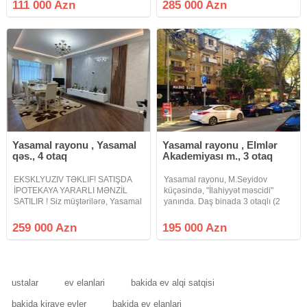
merkezidir.qeydiyyatda hec kes
285000 azn
111 000 Azn
285 000 Azn
yodur.0fis 1%
Yasamal rayonu , Yasamal
Yasamal rayonu , Elmlər
qəs., 4 otaq
Akademiyası m., 3 otaq
EKSKLYUZIV TƏKLIF! SATIŞDA
Yasamal rayonu, M.Seyidov
İPOTEKAYA YARARLI MƏNZİL
küçəsində, "İlahiyyət məscidi"
SATILIR ! Siz müştərilərə, Yasamal
yanında. Daş binada 3 otaqlı (2
rayonu, "Yasamal hospital"ın
otaqdan 3 otağa düzəlmə) mənzil
yanında, M.Xiyabani küçəsində, 4
satılır. HƏR OTAĞAIN
259 000 Azn
195 000 Azn
otaqlı super təmirli mənzilin
PƏNCƏRƏSİ VAR. Ümumi sahəsi
satışını təklif edirik.
60 kv.m. Mənzil 5 mərtəbəli
binanın
ustalar
ev elanlari
bakida ev alqi satqisi
bakida kiraye evler
bakida ev elanlari