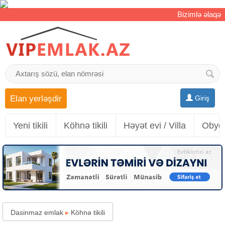
Bizimlə əlaqə
Elan yerləşdir
Giriş
Yeni tikili
Köhnə tikili
Həyət evi / Villa
Obyek
Dasinmaz emlak
▸
Köhnə tikili