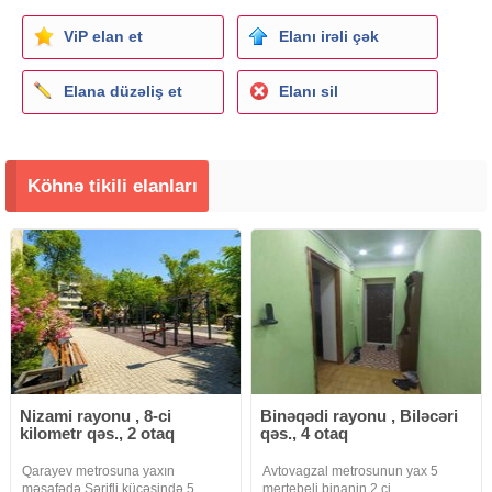
ViP elan et
Elanı irəli çək
Elana düzəliş et
Elanı sil
Köhnə tikili elanları
Nizami rayonu , 8-ci
Binəqədi rayonu , Biləcəri
kilometr qəs., 2 otaq
qəs., 4 otaq
Qarayev metrosuna yaxın
Avtovagzal metrosunun yax 5
məsafədə Şərifli küçəsində 5
mertebeli binanin 2 ci