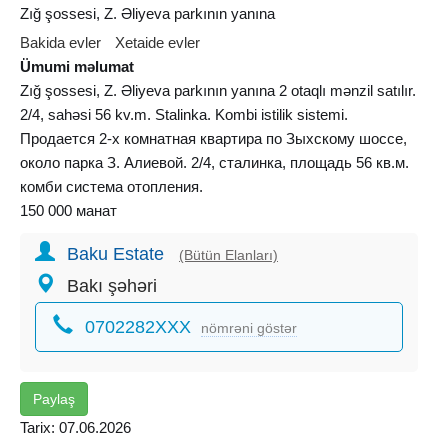
Zığ şossesi, Z. Əliyeva parkının yanına
Bakida evler
Xetaide evler
Ümumi məlumat
Zığ şossesi, Z. Əliyeva parkının yanına 2 otaqlı mənzil satılır.
2/4, sahəsi 56 kv.m. Stalinka. Kombi istilik sistemi.
Продается 2-х комнатная квартира по Зыхскому шоссе,
около парка З. Алиевой. 2/4, сталинка, площадь 56 кв.м.
комби система отопления.
150 000 манат
Baku Estate
(Bütün Elanları)
Bakı şəhəri
0702282XXX
nömrəni göstər
Paylaş
Tarix: 07.06.2026