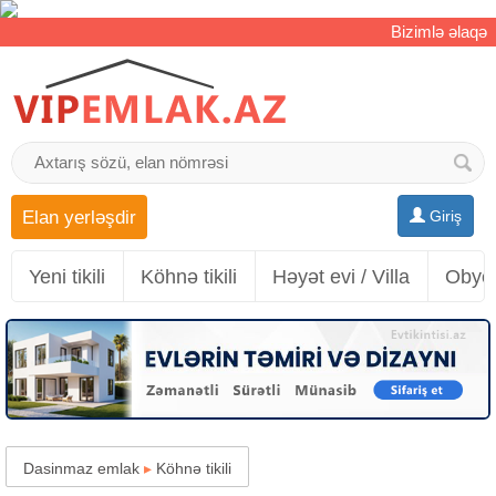
Bizimlə əlaqə
Elan yerləşdir
Giriş
Yeni tikili
Köhnə tikili
Həyət evi / Villa
Obyek
Dasinmaz emlak
▸
Köhnə tikili