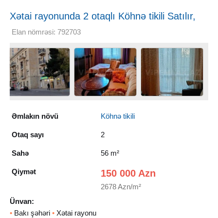
Xətai rayonunda 2 otaqlı Köhnə tikili Satılır,
56 m²
Elan nömrəsi: 792703
Əmlakın növü
Köhnə tikili
Otaq sayı
2
Sahə
56 m²
Qiymət
150 000 Azn
2678 Azn/m²
Ünvan:
•
Bakı şəhəri
•
Xətai rayonu