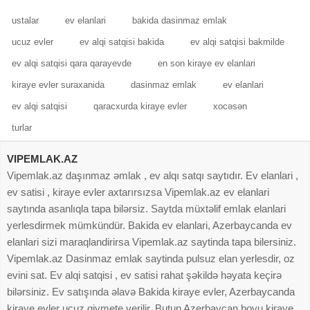
ustalar
ev elanlari
bakida dasinmaz emlak
ucuz evler
ev alqi satqisi bakida
ev alqi satqisi bakmilde
ev alqi satqisi qara qarayevde
en son kiraye ev elanlari
kiraye evler suraxanida
dasinmaz emlak
ev elanlari
ev alqi satqisi
qaracxurda kiraye evler
xocəsən
turlar
VIPEMLAK.AZ
Vipemlak.az daşınmaz əmlak , ev alqı satqı saytıdır. Ev elanlari ,
ev satisi , kiraye evler axtarırsızsa Vipemlak.az ev elanlari
saytında asanlıqla tapa bilərsiz. Saytda müxtəlif emlak elanlari
yerlesdirmek mümkündür. Bakida ev elanlari, Azerbaycanda ev
elanlari sizi maraqlandirirsa Vipemlak.az saytinda tapa bilersiniz.
Vipemlak.az Dasinmaz emlak saytinda pulsuz elan yerlesdir, oz
evini sat. Ev alqi satqisi , ev satisi rahat şəkildə həyata keçirə
bilərsiniz. Ev satışında əlavə Bakida kiraye evler, Azerbaycanda
kiraye evler ucuz qiymete verilir. Butun Azerbaycan boyu kiraye