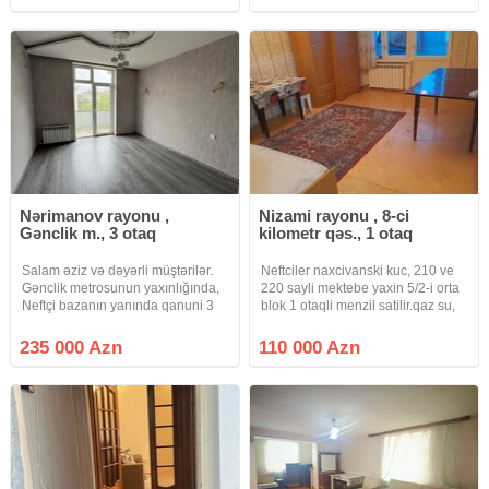
dəqiqəlik məsafədə, Bəhruz
9/4-cü mərtəbəsində 3 otaq 76 m2
Nuriyev küçəsində 5 mərtəbəli
olan mənzildir. Mənzilin
yataqxana
Nərimanov rayonu ,
Nizami rayonu , 8-ci
Gənclik m., 3 otaq
kilometr qəs., 1 otaq
Salam əziz və dəyərli müştərilər.
Neftciler naxcivanski kuc, 210 ve
Gənclik metrosunun yaxınlığında,
220 sayli mektebe yaxin 5/2-i orta
Neftçi bazanın yanında qanuni 3
blok 1 otaqli menzil satilir.qaz su,
otaq mənzil satılır. Bina 5
isiq daimidir.istilik sistemi
mərtəbəlidir, mənzil 4cü
merkezidir.qeydiyyatda hec kes
235 000 Azn
110 000 Azn
mərtəbədə yerləşir. Ev 0-dan tam
yoxdur.0fis 1%
sökülərək təmir edilib. Qaz su