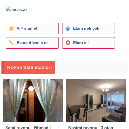
ViP elan et
Elanı irəli çək
Elana düzəliş et
Elanı sil
Köhnə tikili elanları
Xətai rayonu , Əhmədli
Nəsimi rayonu , 3 otaq