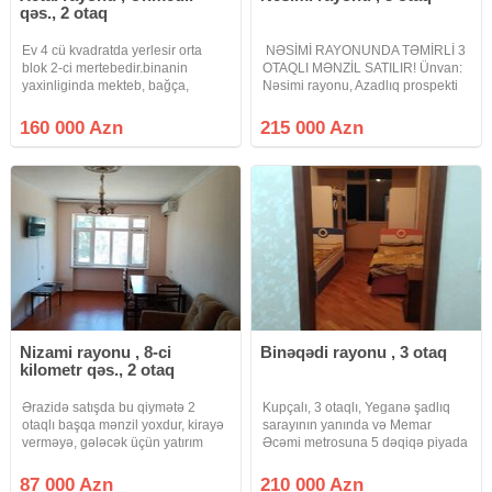
qəs., 2 otaq
Ev 4 cü kvadratda yerlesir orta
​ NƏSİMİ RAYONUNDA TƏMİRLİ 3
blok 2-ci mertebedir.binanin
OTAQLI MƏNZİL SATILIR! ​ Ünvan:
yaxinliginda mekteb, bağça,
Nəsimi rayonu, Azadlıq prospekti
market və s. iaşə obyektləri
və Ceyhun Hacıbəyli küçələrinin
var.binanin səliqəli abad həyəti
kəsişməsi Sahə: 80 kv.m Mərtəbə:
160 000 Azn
215 000 Azn
futbol meydancasi var.evin
5/3 Otaq sayı: 3 otaq Təmir: Təzə
penceresinin 1 i heyete digeri
təmir olunub
əsas yola
Nizami rayonu , 8-ci
Binəqədi rayonu , 3 otaq
kilometr qəs., 2 otaq
Ərazidə satışda bu qiymətə 2
Kupçalı, 3 otaqlı, Yeganə şadlıq
otaqlı başqa mənzil yoxdur, kirayə
sarayının yanında və Memar
verməyə, gələcək üçün yatırım
Əcəmi metrosuna 5 dəqiqə piyada
etməyə əla variantdır. Xalqlar
məsafədə mənzil satılır. Köhnə
dostluğu metrosuna piyada 7
tikili , daş bina yaşayış binasının
87 000 Azn
210 000 Azn