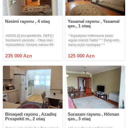
Nəsimi rayonu , 4 otaq
Yasamal rayonu , Yasamal
qəs., 1 otaq
AZADLIQ prospektində, NEFÇI
* İnşaatçılar metrosuna yaxın
bazasının yanında. - Otaq sayı:
əşyalı mənzil Satılır * * Zəng edin,
4(düzəltmə) -Ümümi sahəsi 90
baxış üçün razılaşaq * *
kv/m, ( 15 kv/m artırmasi var) -
Sənədləşmə prosesi tam qanuni
Mərtəbə: 5/5. (üstündə çardaq var)
və şəffaf şəkildə aparılır * *
235 000 Azn
125 000 Azn
- STALIN layiheli (daş bina) -
Binanın tipi : köhnə tikili (Xruşofka)
Təmiri . BÜTÜN ƏŞYALARI
* Otaq Sayı : 1 otaqlı
Binəqədi rayonu , Azadlıq
Suraxanı rayonu , Hövsan
Prospekti m., 2 otaq
qəs., 3 otaq