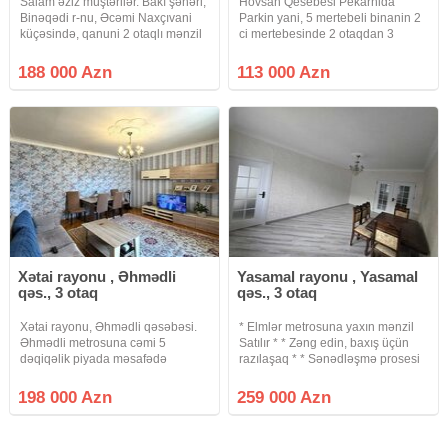
Salam əziz müştərilər. Bakı şəhəri,
Hövsan Qesebesi Pekarnida
Binəqədi r-nu, Əcəmi Naxçıvani
Parkin yani, 5 mertebeli binanin 2
küçəsində, qanuni 2 otaqlı mənzil
ci mertebesinde 2 otaqdan 3
satılır. Mənzil dövlət ipotekasına
otaga duzelme menzil satisa
yararlıdır. Mənzildə su işıq
cixdi.Leninqrad Layihelidir.Orta
188 000 Azn
113 000 Azn
daimidir. Binada qaz yoxdur, bütün
blokdur.Qaz su isiq daimidir.isitme
işlər elektrik ilə
sistemi merkezidir.
Xətai rayonu , Əhmədli
Yasamal rayonu , Yasamal
qəs., 3 otaq
qəs., 3 otaq
Xətai rayonu, Əhmədli qəsəbəsi.
* Elmlər metrosuna yaxın mənzil
Əhmədli metrosuna cəmi 5
Satılır * * Zəng edin, baxış üçün
dəqiqəlik piyada məsafədə
razılaşaq * * Sənədləşmə prosesi
yerləşən eksperimental layihəli
tam qanuni və şəffaf şəkildə
daş binanın 9 mərtəbəsinin 7-ci
aparılır * * Binanın tipi : köhnə tikili
198 000 Azn
259 000 Azn
mərtəbəsində Mənzil əlverişli
* Otaq Sayı : 3 otaqlı * Mərtəbə :
ərazidə yerləşir. Yaxınlığında
9\4 *
məktəb,