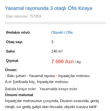
Yasamal rayonunda 3 otaqlı Ofis Kirayə
verilir, 140 m²
Elan nömrəsi: 757859
Əmlakın növü
Obyekt / Ofis
Otaq sayı
3
Sahə
140 m²
Qiymət
7 000 Azn
/ Ay
Ünvan:
•
Bakı şəhəri
•
Yasamal rayonu
•
İnşaatçılar metrosu
A.m Şərifzadə küç, İnşaatçılar metrosu
Bakida kiraye evler
Yasamalda kiraye evler
Ümumi məlumat
İnşaatçılar metrosunun çıxışında, Divanın sırasında, geniş
vitrajlı, sıx gediş gəlişli olan hissədə, obyekt icarəyə təklif