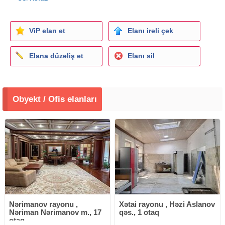
ViP elan et
Elanı irəli çək
Elana düzəliş et
Elanı sil
Obyekt / Ofis elanları
Nərimanov rayonu ,
Xətai rayonu , Həzi Aslanov
Nəriman Nərimanov m., 17
qəs., 1 otaq
otaq