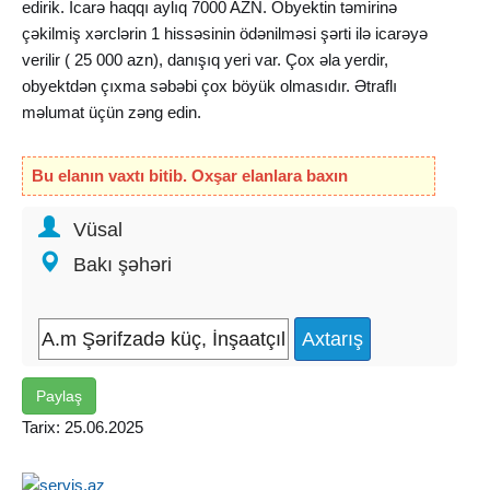
edirik. İcarə haqqı aylıq 7000 AZN. Obyektin təmirinə
çəkilmiş xərclərin 1 hissəsinin ödənilməsi şərti ilə icarəyə
verilir ( 25 000 azn), danışıq yeri var. Çox əla yerdir,
obyektdən çıxma səbəbi çox böyük olmasıdır. Ətraflı
məlumat üçün zəng edin.
Metroların çıxışında obyektlər icarəyə təklif edə bilərik.
Bu elanın vaxtı bitib. Oxşar elanlara baxın
Vüsal
Bakı şəhəri
Paylaş
Tarix: 25.06.2025