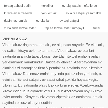
torpaq sahesi satilir
menziller
ev alqi satqisi neftcilerde
kiraye evler xezerde
yeni emlak
ev alqi satqisi yasamalda
dasinmaz emlak
ev elanlari
ev alqi satqisi
xirdalanda kiraye evler
tap.az kiraye evler sumqayit
turlar
VIPEMLAK.AZ
Vipemlak.az daşınmaz əmlak , ev alqı satqı saytıdır. Ev elanlari ,
ev satisi , kiraye evler axtarırsızsa Vipemlak.az ev elanlari
saytında asanlıqla tapa bilərsiz. Saytda müxtəlif emlak elanlari
yerlesdirmek mümkündür. Bakida ev elanlari, Azerbaycanda ev
elanlari sizi maraqlandirirsa Vipemlak.az saytinda tapa bilersiniz.
Vipemlak.az Dasinmaz emlak saytinda pulsuz elan yerlesdir, oz
evini sat. Ev alqi satqisi , ev satisi rahat şəkildə həyata keçirə
bilərsiniz. Ev satışında əlavə Bakida kiraye evler, Azerbaycanda
kiraye evler ucuz qiymete verilir. Butun Azerbaycan boyu kiraye
evler axtarin . Kiraye eviniz varsa Vipemlak.az dasinmaz emlak
saytinda pulsuz elan yerlesdirin.