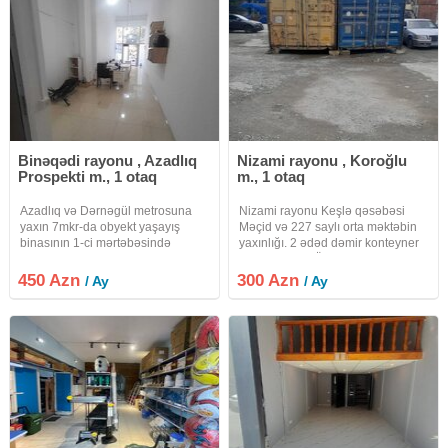
Binəqədi rayonu , Azadlıq
Nizami rayonu , Koroğlu
Prospekti m., 1 otaq
m., 1 otaq
Azadlıq və Dərnəgül metrosuna
Nizami rayonu Keşlə qəsəbəsi
yaxın 7mkr-da obyekt yaşayış
Məçid və 227 saylı orta məktəbin
binasının 1-ci mərtəbəsində
yaxınlığı. 2 ədəd dəmir konteyner
yerləşir.məhlə içidir. 1 otaqdan
icarəyə verilir.Ölçüləri 12 metr
ibarətdir. Döşəmə metlaxdır.
uzunluq 2.5metr eni 2.5 metr
450 Azn
300 Azn
/ Ay
/ Ay
Obyektin sənəti qeyri yaşayış
hündürlüyü 2 ədəddir. Hər biri
çıxarışdır. Obyektin hündürlüyü
30kv edir.obyektə iri tonlaşlı
4.80dır.