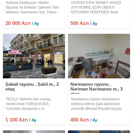
Kamran Eksklyuziv ! Bütün
VASITECIYEM XIDMET HAQQI
Əşyalar ilə birlikdə ! Şəhərin Tam
20%TEWKIL EDIR OBEKTI
Mərkəzi, Nərimanov m/s, Təbriz
GOTUREN TEREFDEN Xetai
küçəsində Ofisə və Obyektə yararlı
rayonu Nesreddin Tusi kucesibde
ayrıca tikili 3 Mərtəbəli Qeyri-
70 kvadratliq obyekt istehsalat
20 000 Azn
500 Azn
/ Ay
/ Ay
yaşayış sahəsi icarəyə verilir.
ucun icareye verilir.Sirniyyat,
Ümumi sahəsi 1000 kv/m.
polufabrikat ve sair istehsalatlara
yararlidir
Səbail rayonu , Sahil m., 2
Nərimanov rayonu ,
otaq
Nəriman Nərimanov m., 3
otaq
TECILI.! Seherin tam olaraq
Nərimanov rayonu Nərimanov
merkezinde TORQUVUDA
metrosu köhnə Şəki dairəsinin
Coloridin binasinda 1-ci
yaxınlığı Əhməd Rəcəbli küçəsi
mertebede MEHLEICI girisi olan
ofis plazanın 1-ci mərtəbəsində
OFIS icareye verilir yeni temir
yerləşir. Hər zaman ofis anbar kimi
1 100 Azn
450 Azn
/ Ay
/ Ay
olunub ve temirden sonra
istifadə olunub otaqda pəncərə
ISTIFADEDE OLMAYIB butun
yoxdur.giriş çıxış 7/24-dür.
kamunallar movcuddur etraf tam