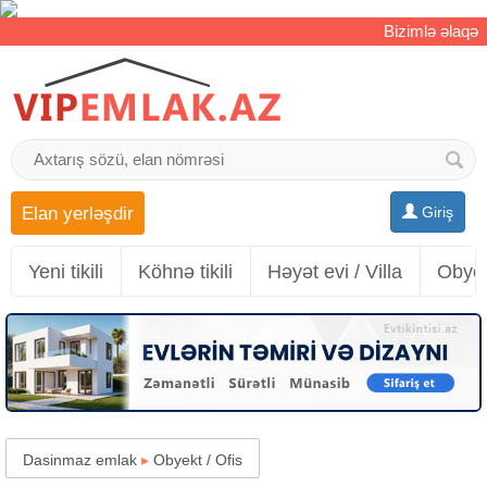
Bizimlə əlaqə
Elan yerləşdir
Giriş
Yeni tikili
Köhnə tikili
Həyət evi / Villa
Obyek
Dasinmaz emlak
▸
Obyekt / Ofis