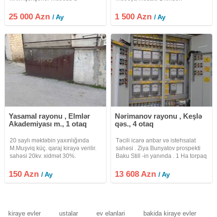
Rüstəmov. 20 Axundov bağının
artıqdır.metroya yaxın deyil. Məhlə
yanı. Oriinal dizayn əla təmir.
içi obyektdir. obyekt yaşayış
25 000 Azn
1 500 Azn
/ Ay
/ Ay
İsitmə soyutma və havalandırılma
binasının 1-ci mərtəbəsində
yanğından mühafizə sistemləri
yerləşir.əvvəllər market olub. 2
zaldan
Yasamal rayonu , Elmlər
Nərimanov rayonu , Keşlə
Akademiyası m., 1 otaq
qəs., 4 otaq
20 saylı məktəbin yaxınlığında
Təcili icarə anbar və istehsalat
M.Muşviq küç. qaraj kirayə verilir.
sahəsi . Ziya Bunyatov prospekti
sahəsi 20kv. xidmət 30%.
Baku Still -in yanında . 1 Ha torpaq
sahəsində 1512 m2 anbar sahəsi
icarə təklif olunur.Hündürlük 5.2
150 Azn
13 608 Azn
/ Ay
/ Ay
metr. 30 yük maşını üçün parkinq
Döşəmə asfalt
kiraye evler
ustalar
ev elanlari
bakida kiraye evler