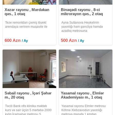
Xəzər rayonu , Mərdəkan
Binəqədi rayonu , 8-ci
qəs., 1 otaq
mikrorayon qəs., 2 otaq
Teze remontdan çıxmiş ibyekt
Ayna Sultanova Heykəlinin
arendaya verirem muqavile ile
yaxınlığı həm gəncliyə həmdə
azadlıq metrosuna
yaxındır.azadlıq metrosundan
piyada 15 dəqiqə məsafədədir.
600 Azn
500 Azn
/ Ay
/ Ay
obyekt yaşayış binasının 1-ci
mərtəbəsində yerləşir.təmirdən
yeni çıxıb icarəyə
Səbail rayonu , İçəri Şəhər
Yasamal rayonu , Elmlər
m., 20 otaq
Akademiyası m., 1 otaq
Təcili Bank ofis klinika məktəb
Yasamal rayonu Elmler metrosu
kurs və sair üçün 5 mərtəbə 2000
Köhnə Xlebzavodun yaxınlığı
kv\m İçərişəhər metrosu S
metroya məsafə 1 kmdən