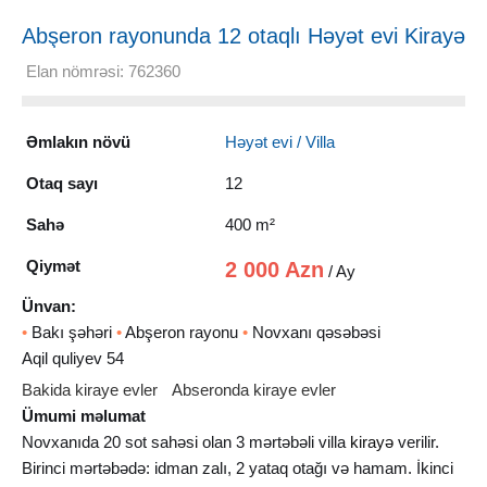
Abşeron rayonunda 12 otaqlı Həyət evi Kirayə
verilir, 400 m²
Elan nömrəsi: 762360
Əmlakın növü
Həyət evi / Villa
Otaq sayı
12
Sahə
400 m²
Qiymət
2 000 Azn
/ Ay
Ünvan:
•
Bakı şəhəri
•
Abşeron rayonu
•
Novxanı qəsəbəsi
Aqil quliyev 54
Bakida kiraye evler
Abseronda kiraye evler
Ümumi məlumat
Novxanıda 20 sot sahəsi olan 3 mərtəbəli villa
kirayə
verilir.
Birinci mərtəbədə: idman zalı, 2 yataq otağı və hamam. İkinci