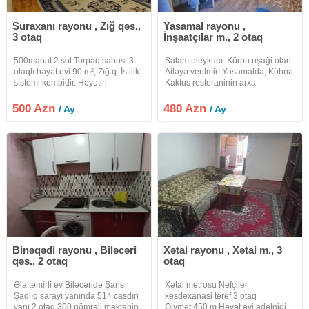
Suraxanı rayonu , Zığ qəs.,
Yasamal rayonu ,
3 otaq
İnşaatçılar m., 2 otaq
500manat 2 sot Torpaq sahəsi 3
Salam əleykum. Körpə uşaği olan
otaqlı həyət evi 90 m², Zığ q. İstilik
Ailəyə verilmir! Yasamalda, Köhnə
sistemi kombidir. Həyətin
Kaktus restoraninin arxa
qarşısında navesli iki maşınlıq yer
hissəsində, Avtobus
var. Arxa tərəfdə təsərrüfata yararlı
dayanacaqdan təxmin 300m
500 Azn
480 Azn
/ Ay
/ Ay
1 sot torpaq var. Əsas şoseyə
məsafədə içəridə yerləşən ümumi
yaxındır.
həyətdə (həyətdə əlavə qonşular
var) 30kv.m
Binəqədi rayonu , Biləcəri
Xətai rayonu , Xətai m., 3
qəs., 2 otaq
otaq
Əla təmirli ev Biləcəridə Şans
Xətai metrosu Nefçiler
Şadlıq sarayı yanında 514 casdın
xesdexanasi teref 3 otaq
yanı 2 otaq 300 nömrəli məktəbin
Qiymət:450 m Həyət evi adelnidi