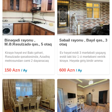
Binəqədi rayonu ,
Səbail rayonu , Bayıl qəs., 3
M.Ə.Rəsulzadə qəs., 5 otaq
otaq
Kirayə həyət evi Bakı şəhəri,
Ev həyət evidi 3 mərtəbəli yaşayış
Rəsulzadə qəsəbəsində, Azadlıq
evidi laki biz 1 ci mərtəbəni veririk
metrosundan cəmi 2 dayanacaq
kirayə. Həyətə giriş birdir amma
məsafədə yerləşən təzə təmir
ayrı ayrı evlərdir sadəcə
olunmuş həyət evi kirayə verilir.
darvazadan giriş birdir mərtəbələrı
150 Azn
600 Azn
/ Ay
/ Ay
Tələbə oğlan və qızlar, həmçinin
giriş ayrıdır. Ev yalnız tələbı
işləyən şəxslər üçün uyğundur
xanımlara və 3