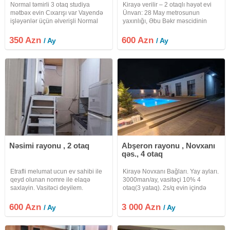
Normal təmirli 3 otaq studiya
Kirayə verilir – 2 otaqlı həyət evi
mətbəx evin Cıxarışı var Vayendə
Ünvan: 28 May metrosunun
işləyənlər üçün əlverişli Normal
yaxınlığı, Əbu Bəkr məscidinin
işləyən oğlanlar da verlir isdənlən
yaxınlığında. Tam təmirli, səliqəli
vaxt baxmaq olar ciraq əmlak
və bütün zəruri əşyalarla təmin
350 Azn
600 Azn
/ Ay
/ Ay
kanalına abunə olun bütün
olunmuş 2 otaqlı həyət evi
vidyalar sizə catsın əgər
uzunmüddətli kirayə verilir
Nəsimi rayonu , 2 otaq
Abşeron rayonu , Novxanı
qəs., 4 otaq
Etrafli melumat ucun ev sahibi ile
Kirayə Novxanı Bağları. Yay ayları.
qeyd olunan nomre ile elaqə
3000man/ay, vasitəçi 10% 4
saxlayin. Vasitəci deyilem.
otaq(3 yataq). 2s/q evin içində
.Hər şəraiti var. 7 sot ərazi, filter
hovuz, dənizə 1km məsafə. Murad
600 Azn
3 000 Azn
/ Ay
/ Ay
market, aşağı bağlar. - Сдается
на лето , дачный