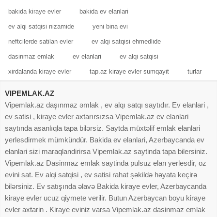
bakida kiraye evler
bakida ev elanlari
ev alqi satqisi nizamide
yeni bina evi
neftcilerde satilan evler
ev alqi satqisi ehmedlide
dasinmaz emlak
ev elanlari
ev alqi satqisi
xirdalanda kiraye evler
tap.az kiraye evler sumqayit
turlar
VIPEMLAK.AZ
Vipemlak.az daşınmaz əmlak , ev alqı satqı saytıdır. Ev elanlari ,
ev satisi , kiraye evler axtarırsızsa Vipemlak.az ev elanlari
saytında asanlıqla tapa bilərsiz. Saytda müxtəlif emlak elanlari
yerlesdirmek mümkündür. Bakida ev elanlari, Azerbaycanda ev
elanlari sizi maraqlandirirsa Vipemlak.az saytinda tapa bilersiniz.
Vipemlak.az Dasinmaz emlak saytinda pulsuz elan yerlesdir, oz
evini sat. Ev alqi satqisi , ev satisi rahat şəkildə həyata keçirə
bilərsiniz. Ev satışında əlavə Bakida kiraye evler, Azerbaycanda
kiraye evler ucuz qiymete verilir. Butun Azerbaycan boyu kiraye
evler axtarin . Kiraye eviniz varsa Vipemlak.az dasinmaz emlak