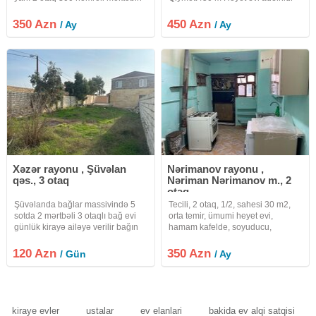
yanında adelndi ev başqa evlər də
böyük həyət yoxdu Müşderi ferqi
var
yoxdu N 4321 Paylasimlarimi tez
350 Azn
450 Azn
/ Ay
/ Ay
və vaxtında görmək üçün Watsapa
yazın adımı kontakta elave edin
Xəzər rayonu , Şüvəlan
Nərimanov rayonu ,
qəs., 3 otaq
Nəriman Nərimanov m., 2
otaq
Şüvəlanda bağlar massivində 5
Tecili, 2 otaq, 1/2, sahesi 30 m2,
sotda 2 mərtbəli 3 otaqlı bağ evi
orta temir, ümumi heyet evi,
günlük kirayə ailəyə verilir bağın
hamam kafelde, soyuducu,
günlük kirayəsi 120 azn
paltaryuyan, taxt, divan, firma
haqqı:30%
120 Azn
350 Azn
/ Gün
/ Ay
kiraye evler
ustalar
ev elanlari
bakida ev alqi satqisi