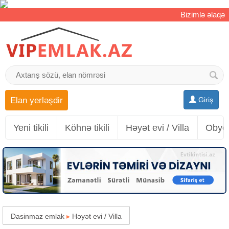
Bizimlə əlaqə
Elan yerləşdir
Giriş
Yeni tikili
Köhnə tikili
Həyət evi / Villa
Obyek
Dasinmaz emlak
▸
Həyət evi / Villa