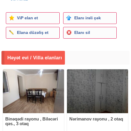
дом для охраны. Вилла сдается с сентября месяца
(Сентябрь-5000 азн)., а также и посудочно (7 дней-2000
ViP elan et
Elanı irəli çək
азн, 10 дней -2500 азн, 15 дней-3000 азн)
Elana düzəliş et
Elanı sil
Həyət evi / Villa elanları
Binəqədi rayonu , Biləcəri
Nərimanov rayonu , 2 otaq
qəs., 3 otaq