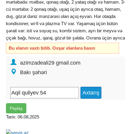
mərtəbədə: mətbəx, qonaq otağı, 2 yataq otağı və hamam. 3-
cü mərtəbə: 2 qonaq otağı, uşaq üçün ayrıca otaq, hamam,
duş, gözəl dəniz mənzərəsi olan açıq eyvan. Hər otaqda
kondisioner, wi-fi və plazma TV var. Yaşamaq üçün bütün
şərait var: isti və soyuq su, kombi sistem, ayrı bir meyvə və
çiçək bağı, hovuz, qaraj, gözəl bir şəlalə. Oxrana üçün ayrıca
bir ev. Villa Sentyabr ayınan verilir (Sentyabr 5000 azn) və
Bu elanın vaxtı bitib. Oxşar elanlara baxın
gündəlikdə mümkündür (7 gün- 2000 azn, 10 gün- 2500 azn,
15 gün- 3000 azn)
azimzadeali29 gmail.com
Сдается 3-х этажная вилла, площадью 20 сот на
Bakı şəhəri
Новханы. . Прекраный вид на море. На первом этаже:
тренажерный зал, 2 спальни, санузел. На втором: кухня,
гостиная, 2 спальни, санузел. На третьем: 2 гостиных,
детская, санузел, душевая, открытый балкон с
прекрасным видом на море. В каждой комнате имеется
Paylaş
кондиционер, плазменный телевизор и wi-fi. Все
удобства для проживания есть: горячая и холодная
Tarix: 06.08.2025
вода, отдельный фруктовый и цветочный сад, бассейн,
гараж, прекрасный водопад. Так же имеется отдельный