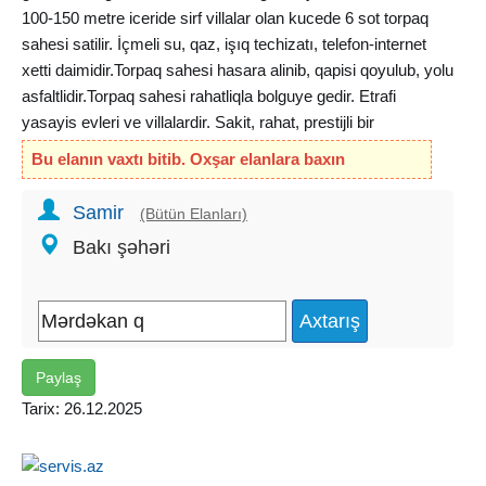
100-150 metre iceride sirf villalar olan kucede 6 sot torpaq
sahesi satilir. İçmeli su, qaz, işıq techizatı, telefon-internet
xetti daimidir.Torpaq sahesi hasara alinib, qapisi qoyulub, yolu
asfaltlidir.Torpaq sahesi rahatliqla bolguye gedir. Etrafi
yasayis evleri ve villalardir. Sakit, rahat, prestijli bir
mehelledir. Senedleri tam qaydasindadir [kupca]
Bu elanın vaxtı bitib. Oxşar elanlara baxın
QIYMET SONDUR!
Samir
(Bütün Elanları)
Bakı şəhəri
Paylaş
Tarix: 26.12.2025