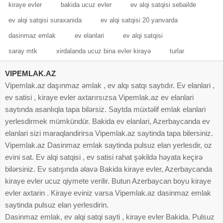
kiraye evler
bakida ucuz evler
ev alqi satqisi sebailde
ev alqi satqisi suraxanida
ev alqi satqisi 20 yanvarda
dasinmaz emlak
ev elanlari
ev alqi satqisi
saray mtk
xirdalanda ucuz bina evler kirayə
turlar
VIPEMLAK.AZ
Vipemlak.az daşınmaz əmlak , ev alqı satqı saytıdır. Ev elanlari ,
ev satisi , kiraye evler axtarırsızsa Vipemlak.az ev elanlari
saytında asanlıqla tapa bilərsiz. Saytda müxtəlif emlak elanlari
yerlesdirmek mümkündür. Bakida ev elanlari, Azerbaycanda ev
elanlari sizi maraqlandirirsa Vipemlak.az saytinda tapa bilersiniz.
Vipemlak.az Dasinmaz emlak saytinda pulsuz elan yerlesdir, oz
evini sat. Ev alqi satqisi , ev satisi rahat şəkildə həyata keçirə
bilərsiniz. Ev satışında əlavə Bakida kiraye evler, Azerbaycanda
kiraye evler ucuz qiymete verilir. Butun Azerbaycan boyu kiraye
evler axtarin . Kiraye eviniz varsa Vipemlak.az dasinmaz emlak
saytinda pulsuz elan yerlesdirin.
Dasinmaz emlak, ev alqi satqi sayti , kiraye evler Bakida. Pulsuz