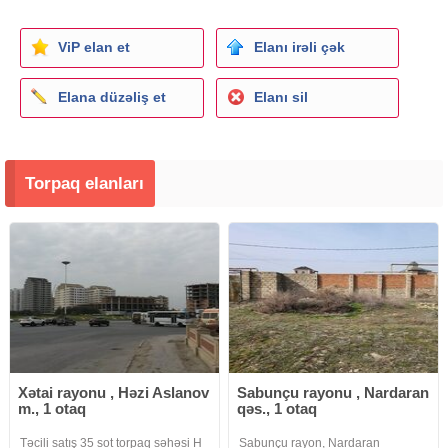
ViP elan et
Elanı irəli çək
Elana düzəliş et
Elanı sil
Torpaq elanları
Xətai rayonu , Həzi Aslanov
Sabunçu rayonu , Nardaran
m., 1 otaq
qəs., 1 otaq
Təcili satış 35 sot torpaq səhəsi H
Sabunçu rayon, Nardaran