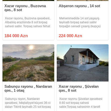
Xəzər rayonu , Buzovna
Abşeron rayonu , 14 sot
qəs., 8 sot
Xəzər rayonu, Buzovna qəsəbəsi,
Məhəmmədidə 14 sot yaşayış
Albalılıq ərazisində 8 sot torpaq
təyinatlı torpaq sahəsi satılır
sahəsi satılır. Torpaq sahəsi Nihat
torpağın sənədi çıxarış (kupça)
Marketin yaxınlığında, əsas yoldan
xüsusi mülkiyyət. Torpaq
təxminən 300–400 metr məsafədə
Məhəmmədinin ən hündür
184 000 Azn
224 000 Azn
yerləşir. Ərazi tam yaşayışlıdır və
Hissələrindən birində yerləşir
sakit mühitə
qətiyyən su basması mümkün
deyil. Məhəmmədi Kənd
Sabunçu rayonu , Nardaran
Xəzər rayonu , Şüvəlan
qəs., 1 otaq
qəs., 8 sot
Sabunçu rayon, Nardaran
Xəzər rayonu Şüvəlan qəsəbəsi
qəsəbəsi, İstiqlaliyyət küçəsi 36-ci
8.60 sot torpaq sahəsi
dalan Tikinti təyinatlı 25 sot torpaq
satılır.Torpaq sahəsinin 4 tərəfi
sahəsi satılır Sənəd KUPÇA Kod:
yaşayış evi villalardi, 4 tərəfi