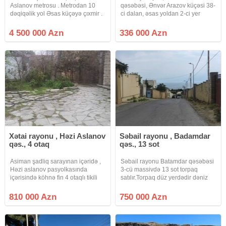
Aslanov metrosu . Metrodan 10
qəsəbəsi, Ənvər Arazov küçəsi 38-
dəqiqəlik yol Əsas küçəyə çıxmir .
ci dalan, əsas yoldan 2-ci yer
3 Tərəfi aşıq . Sənəd çıxarış
Tikinti təyinatlı 12 sot torpaq
mülkiyyət .Təyinat yaşayış
sahəsi satılır Əlavə olaraq 1.5sot
4 500 000 Azn
336 000 Azn
məntəqələri . Bütün suallar görüş
vardır Sənəd KUPÇA Kod: Sea
əsnasında həll olunur.
1007 Qeyd: Müştəri tərəfdən
Xətai rayonu , Həzi Aslanov
Səbail rayonu , Badamdar
qəs., 4 otaq
qəs., 13 sot
Asiman şadliq sarayınan içəridə ,
Səbail rayonu Batamdar qəsəbəsi
Həzi aslanov pasyolkasında
3-cü massivdə 13 sot torpaq
içərisində köhnə fin 4 otaqlı tikili
satılır.Torpaq düz yerdədir dəniz
olan 18 sot torpağ satılır . Əla
istiqamətində baxışıvar və dənizi
yerləşməsi var İki giriş darvazası
görür.Ətrafda yaşayış coxdur sag
810 000 Azn
750 000 Azn
var. Tam infrastrukturlu ərazidi və
sol hamısı villalardı.Bu yerdən
bu qiymətə bu
dənizə 3 dəqiqəlik