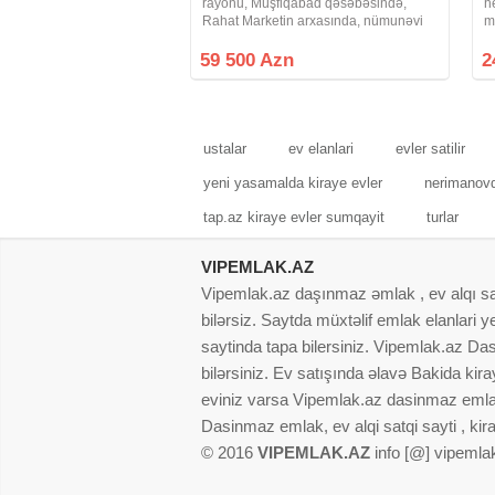
rayonu, Müşfiqabad qəsəbəsində,
h
Rahat Marketin arxasında, nümunəvi
m
məhəllədə yerləşən Leninqrad layihəli
8
9 mərtəbəli binanın 9-cu mərtəbəsində
M
59 500 Azn
2
yerləşən 2 otaqlı, 54 m² sahəsi olan
m
Çı
ustalar
ev elanlari
evler satilir
yeni yasamalda kiraye evler
nerimanovd
tap.az kiraye evler sumqayit
turlar
VIPEMLAK.AZ
Vipemlak.az daşınmaz əmlak , ev alqı satqı
bilərsiz. Saytda müxtəlif emlak elanlari
saytinda tapa bilersiniz. Vipemlak.az Dasi
bilərsiniz. Ev satışında əlavə Bakida kir
eviniz varsa Vipemlak.az dasinmaz emlak
Dasinmaz emlak, ev alqi satqi sayti , kir
© 2016
VIPEMLAK.AZ
info [@] vipemla