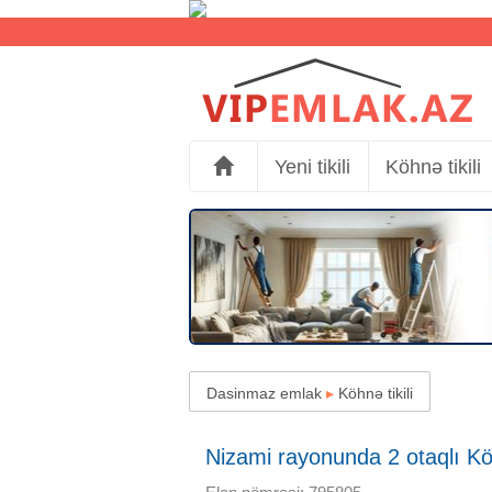
Yeni tikili
Köhnə tikili
Dasinmaz emlak
▸
Köhnə tikili
Nizami rayonunda 2 otaqlı Köhn