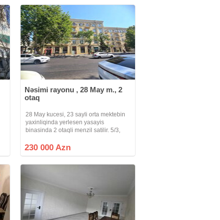
Nəsimi rayonu , 28 May m., 2
otaq
28 May kucesi, 23 sayli orta mektebin
yaxinliqinda yerlesen yasayis
binasinda 2 otaqli menzil satilir. 5/3,
90kv.m., yelceken, her bir meiset
esyasi ile tehciz olunmus metbexi,
230 000 Azn
san.qovsaqi, parket dosemesi, cixarisi
var