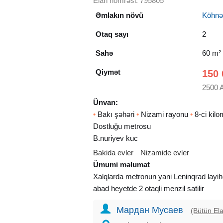
Elan nömrəsi: 795805
Əmlakın növü
Köhnə t
Otaq sayı
2
Sahə
60 m²
Qiymət
150 
2500 
Ünvan:
•
Bakı şəhəri
•
Nizami rayonu
•
8-ci kil
Dostluğu metrosu
B.nuriyev kuc
Bakida evler
Nizamide evler
Ümumi məlumat
Xalqlarda metronun yani Leninqrad layihe
abad heyetde 2 otaqli menzil satilir
Мардан Мусаев
(Bütün Ela