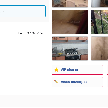
tər
Tarix: 07.07.2026
ViP elan et
Elana düzəliş et