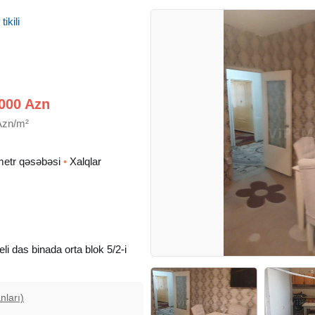
ikili
000 Azn
Azn/m²
ometr qəsəbəsi
•
Xalqlar
li das binada orta blok 5/2-i
nları)