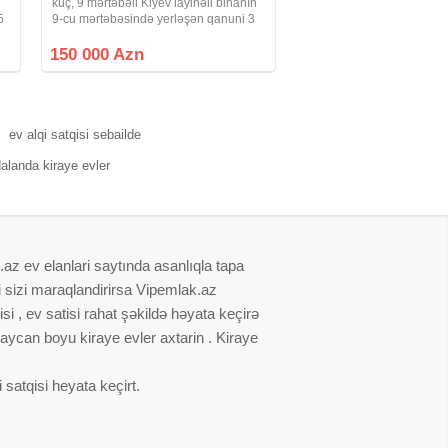
küç, 9 mərtəbəli Kiyev layihəli binanın
5
9-cu mərtəbəsində yerləşən qanuni 3
4-
otaqlı, 85 kv, orta temirli menzil
satışdadır. Menzilin üstünlükleri-
150 000 Azn
.
Çıxarış (Kupça) var. Qaz su ve
ev alqi satqisi sebailde
dalanda kiraye evler
.az ev elanlari saytında asanlıqla tapa
i sizi maraqlandirirsa Vipemlak.az
i , ev satisi rahat şəkildə həyata keçirə
baycan boyu kiraye evler axtarin . Kiraye
satqisi heyata keçirt.