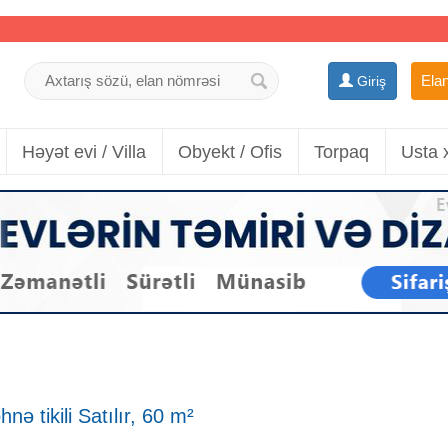
Elan
Giriş
Həyət evi / Villa
Obyekt / Ofis
Torpaq
Usta 
ə tikili Satılır, 60 m²