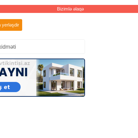
Bizimlə əlaqə
 yerləşdir
xidməti