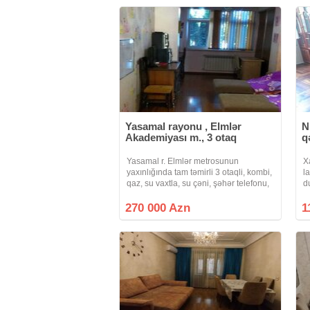
Yasamal rayonu , Elmlər
N
Akademiyası m., 3 otaq
q
Yasamal r. Elmlər metrosunun
X
yaxınlığında tam təmirli 3 otaqli, kombi,
l
qaz, su vaxtla, su çəni, şəhər telefonu,
d
KATV1, iki kondisioner satılır. Çıxarış
o
var, ipotekadadır.
270 000 Azn
1