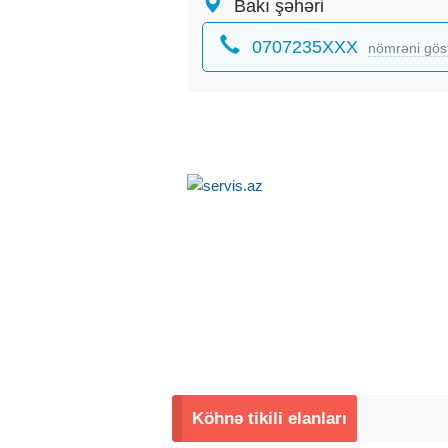
Bakı şəhəri
0707235XXX
nömrəni gös
Köhnə tikili elanları