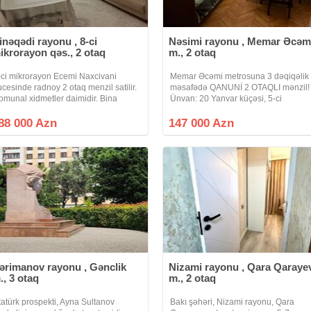
inəqədi rayonu , 8-ci
Nəsimi rayonu , Memar Əcəm
ikrorayon qəs., 2 otaq
m., 2 otaq
-ci mikrorayon Ecemi Naxcivani
Memar Əcəmi metrosuna 3 dəqiqəlik
ucesinde radnoy 2 otaq menzil satilir.
məsafədə QANUNİ 2 OTAQLI mənzil!
omunal xidmetler daimidir. Bina
Ünvan: 20 Yanvar küçəsi, 5-ci
91-ci ilde tehvil verilib, hem yuk lifti
mikrorayon Bina: 5 mərtəbəli köhnə
em sernisin lifti var. Binanin
tikili Mərtəbə: 2/5 Sahə: 40, 2 m² Ota
88 000 Azn
147 000 Azn
arsisinda 276 nomreli mekteb,
sayı: Qanuni 2 otaqlı Vəziyyəti:
ərimanov rayonu , Gənclik
Nizami rayonu , Qara Qaraye
., 3 otaq
m., 2 otaq
tatürk prospekti, Ayna Sultanov
Bakı şəhəri, Nizami rayonu, Qara