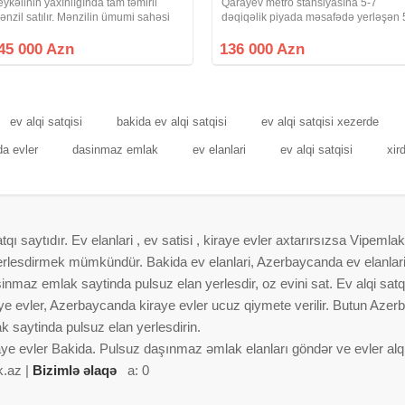
eykəlinin yaxınlığında tam təmirli
Qarayev metro stansiyasına 5-7
ənzil satılır. Mənzilin ümumi sahəsi
dəqiqəlik piyada məsafədə yerləşən 
0 kv.mdır və 3 otaqdan ibarətdir.
mərtəbəli Xruşşovka layihəli binanın 
ənzil 9 mərtəbəli binanın 8 ci
cü mərtəbəsində 1 otaqdan 2 otağa
45 000 Azn
136 000 Azn
ərtəbəsində yerləşir. Sənəd
ideal şəkildə düzəldilmiş mənzil satılır
xarışdır.
ev alqi satqisi
bakida ev alqi satqisi
ev alqi satqisi xezerde
a evler
dasinmaz emlak
ev elanlari
ev alqi satqisi
xir
 saytıdır. Ev elanlari , ev satisi , kiraye evler axtarırsızsa Vipemlak
 yerlesdirmek mümkündür. Bakida ev elanlari, Azerbaycanda ev elanlar
nmaz emlak saytinda pulsuz elan yerlesdir, oz evini sat. Ev alqi satqis
aye evler, Azerbaycanda kiraye evler ucuz qiymete verilir. Butun Azer
 saytinda pulsuz elan yerlesdirin.
aye evler Bakida. Pulsuz daşınmaz əmlak elanları göndər ve evler alqi 
k.az |
Bizimlə əlaqə
a: 0