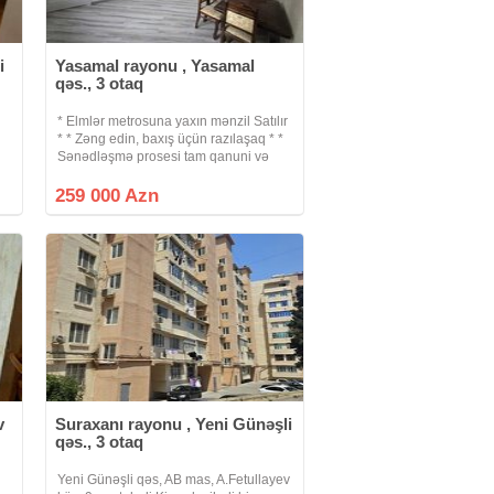
i
Yasamal rayonu , Yasamal
qəs., 3 otaq
* Elmlər metrosuna yaxın mənzil Satılır
* * Zəng edin, baxış üçün razılaşaq * *
Sənədləşmə prosesi tam qanuni və
şəffaf şəkildə aparılır * * Binanın tipi :
q
köhnə tikili * Otaq Sayı : 3 otaqlı *
259 000 Azn
Mərtəbə : 9\4 *
v
Suraxanı rayonu , Yeni Günəşli
qəs., 3 otaq
Yeni Günəşli qəs, AB mas, A.Fetullayev