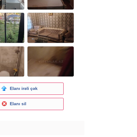
Elanı irəli çək
Elanı sil