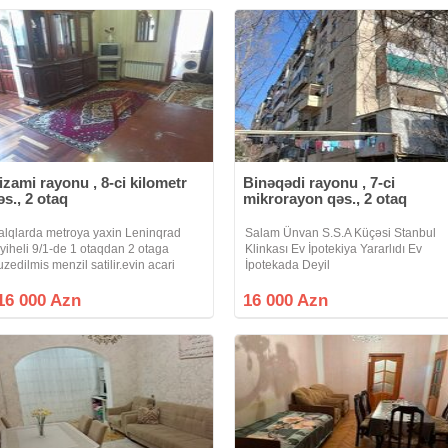
izami rayonu , 8-ci kilometr
Binəqədi rayonu , 7-ci
əs., 2 otaq
mikrorayon qəs., 2 otaq
alqlarda metroya yaxin Leninqrad
Salam Ünvan S.S.A Küçəsi Stanbul
ayiheli 9/1-de 1 otaqdan 2 otaga
Klinkası Ev İpotekiya Yararlıdı Ev
uzedilmis menzil satilir.evin acari
İpotekada Deyil
fisde istenilen vaxt baxmaq olar.
16 000 Azn
16 000 Azn