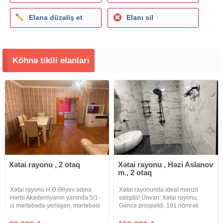
Elana düzəliş et
Elanı sil
Köhnə tikili elanları
Xətai rayonu , 2 otaq
Xətai rayonu , Həzi Aslanov
m., 2 otaq
Xətai rayonu H.Ə.Əliyev adına
Xətai rayonunda ideal mənzil
Hərbi Akademiyanın yanında 5/1-
satışda! Ünvan: Xətai rayonu,
ci mərtəbədə yerləşən, mərtəbəsi
Gəncə prospekti, 191 nömrəli
hündür (bel-etaj), Eksperimental, 2
məktəbin yaxınlığı. Sakit və
otaqlı (1-dən 2-yə düzəlmiş), künc
əlverişli ərazidə yerləşən