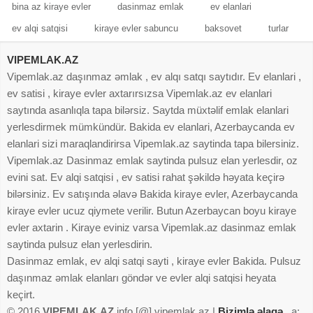
bina az kiraye evler
dasinmaz emlak
ev elanlari
ev alqi satqisi
kiraye evler sabuncu
baksovet
turlar
VIPEMLAK.AZ
Vipemlak.az daşınmaz əmlak , ev alqı satqı saytıdır. Ev elanlari ,
ev satisi , kiraye evler axtarırsızsa Vipemlak.az ev elanlari
saytında asanlıqla tapa bilərsiz. Saytda müxtəlif emlak elanlari
yerlesdirmek mümkündür. Bakida ev elanlari, Azerbaycanda ev
elanlari sizi maraqlandirirsa Vipemlak.az saytinda tapa bilersiniz.
Vipemlak.az Dasinmaz emlak saytinda pulsuz elan yerlesdir, oz
evini sat. Ev alqi satqisi , ev satisi rahat şəkildə həyata keçirə
bilərsiniz. Ev satışında əlavə Bakida kiraye evler, Azerbaycanda
kiraye evler ucuz qiymete verilir. Butun Azerbaycan boyu kiraye
evler axtarin . Kiraye eviniz varsa Vipemlak.az dasinmaz emlak
saytinda pulsuz elan yerlesdirin.
Dasinmaz emlak, ev alqi satqi sayti , kiraye evler Bakida. Pulsuz
daşınmaz əmlak elanları göndər ve evler alqi satqisi heyata
keçirt.
© 2016
VIPEMLAK.AZ
info [@] vipemlak.az |
Bizimlə əlaqə
a: