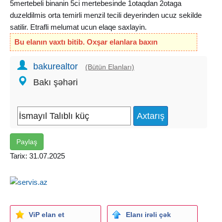
5mertebeli binanin 5ci mertebesinde 1otaqdan 2otaga
duzeldilmis orta temirli menzil tecili deyerinden ucuz sekilde
satilir. Etrafli melumat ucun elaqe saxlayin.
Bu elanın vaxtı bitib. Oxşar elanlara baxın
bakurealtor
(Bütün Elanları)
Bakı şəhəri
Paylaş
Tarix: 31.07.2025
ViP elan et
Elanı irəli çək