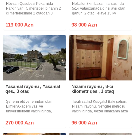
Hövsan Qesebesi Pekarnida
Neftciler 8km bazarin arxasinda
Parkin yani, 5 mertebeli binanin 2
5/1-i yataqxanaða girisi ayri olan
ci mertebesinde 2 otaqdan 3
qanuni 2 otaqli elave 15 kv
otaga duzelme menzil satisa
artirmasi olan kupcali menzil
cixdi.Leninqrad Layihelidir.Orta
satilir.masin saxlamaga heyetide
113 000 Azn
98 000 Azn
blokdur.Qaz su isiq daimidir.isitme
var.menzilin her serati var.
sistemi merkezidir.
Yasamal rayonu , Yasamal
Nizami rayonu , 8-ci
qəs., 3 otaq
kilometr qəs., 1 otaq
Şəhərin elit yerlərindən olan
Təcili satılır.! Kupçalı.! Bakı şəhəri,
Elmlər Akademiyası və
Nizami rayonu, Neftçilər metrosu
universitetlərin yaxınlığında,
yaxınlığında, Xəzər klinikanın arxa
Hüseyn Cavid pr.də Space TV ilə
həyətində 5 mərtəbəli köhnə
üzbəüz stalinka layihəli binada,
tikilinin 1ci mərtəbəsində yerləşən
270 000 Azn
96 000 Azn
əlavə 20 kv.m artırması olan, 2dən
ümumi sahəsi 30 kv/m olan
3 otağa düzəlmə, yelçəkən mənzil
qanuni 1 otaq mənzil