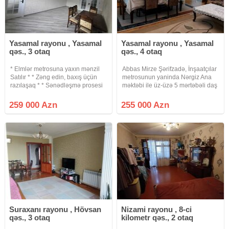
Yasamal rayonu , Yasamal
Yasamal rayonu , Yasamal
qəs., 3 otaq
qəs., 4 otaq
* Elmlər metrosuna yaxın mənzil
Abbas Mirze Şərifzadə, İnşaatçılar
Satılır * * Zəng edin, baxış üçün
metrosunun yaninda Nərgiz Ana
razılaşaq * * Sənədləşmə prosesi
məktəbi ile üz-üzə 5 mərtəbəli daş
tam qanuni və şəffaf şəkildə
ekspermentalni binanin 2 ci
aparılır * * Binanın tipi : köhnə tikili
mertebesinde qanuni 4 otaqli
259 000 Azn
255 000 Azn
* Otaq Sayı : 3 otaqlı * Mərtəbə :
mənzil satilir. Otaqlar ayrıdır, 7
9\4 *
metrlik iki balkonu var, 3
Suraxanı rayonu , Hövsan
Nizami rayonu , 8-ci
qəs., 3 otaq
kilometr qəs., 2 otaq