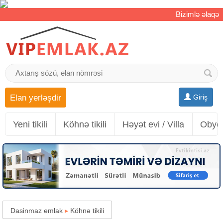
Bizimlə əlaqə
Elan yerləşdir
Giriş
Yeni tikili
Köhnə tikili
Həyət evi / Villa
Obyek
Dasinmaz emlak
▸
Köhnə tikili