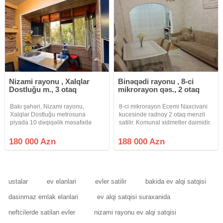
Nizami rayonu , Xalqlar
Binəqədi rayonu , 8-ci
Dostluğu m., 3 otaq
mikrorayon qəs., 2 otaq
Bakı şəhəri, Nizami rayonu,
8-ci mikrorayon Ecemi Naxcivani
Xalqlar Dostluğu metrosuna
kucesinde radnoy 2 otaq menzil
piyada 10 dəqiqəlik məsafədə
satilir. Komunal xidmetler daimidir.
yerləşən 9 mərtəbəli Leninqrad
Bina 1991-ci ilde tehvil verilib,
layihəli binanın 2-ci mərtəbəsində
hem yuk lifti hem sernisin lifti var.
180 000 Azn
188 000 Azn
sahəsi 65 kv.m. olan 2 otaqdan 3
Binanin qarsisinda 276 nomreli
otağa düzəlmə mənzil satılır.
mekteb,
ustalar
ev elanlari
evler satilir
bakida ev alqi satqisi
dasinmaz emlak elanlari
ev alqi satqisi suraxanida
neftcilerde satilan evler
nizami rayonu ev alqi satqisi