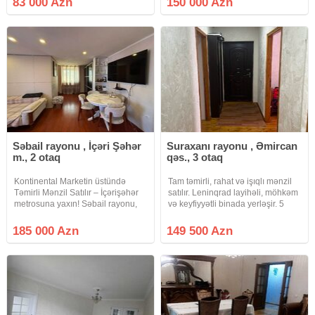
83 000 Azn
150 000 Azn
binada yerləşən 42 kv.m^2 sahəsi
LENİNQRAD layihəli, tam təmirli 2
olan orta təmirli
otaqlı mənzil satışa təqdim olunur.
Səbail rayonu , İçəri Şəhər
Suraxanı rayonu , Əmircan
m., 2 otaq
qəs., 3 otaq
Kontinental Marketin üstündə
Tam təmirli, rahat və işıqlı mənzil
Təmirli Mənzil Satılır – İçərişəhər
satılır. Leninqrad layihəli, möhkəm
metrosuna yaxın! Səbail rayonu,
və keyfiyyətli binada yerləşir. 5
Teymur Elçin küçəsində,
mərtəbəli binanın 4-cü mərtəbəsi,
Kontinental Marketin üstündə,
1-ci blok. 35 nömrəli avtobus
185 000 Azn
149 500 Azn
İçərişəhər metrosunun
dayanacağına cəmi 5 addım
yaxınlığında yerləşən mənzil
məsafədə –
satışa təqdim