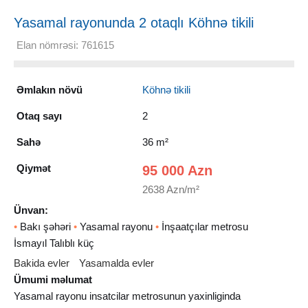
Yasamal rayonunda 2 otaqlı Köhnə tikili
Satılır, 36 m²
Elan nömrəsi: 761615
Əmlakın növü
Köhnə tikili
Otaq sayı
2
Sahə
36 m²
Qiymət
95 000 Azn
2638 Azn/m²
Ünvan:
•
Bakı şəhəri
•
Yasamal rayonu
•
İnşaatçılar metrosu
İsmayıl Talıblı küç
Bakida evler
Yasamalda evler
Ümumi məlumat
Yasamal rayonu insatcilar metrosunun yaxinliginda