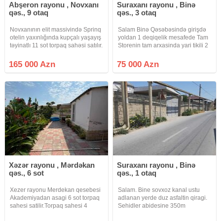
Abşeron rayonu , Novxanı
Suraxanı rayonu , Binə
qəs., 9 otaq
qəs., 3 otaq
Novxanının elit massivində Sprinq
Salam Binə Qəsəbəsində girişdə
otelin yaxınlığında kupçalı yaşayış
yoldan 1 deqiqelik mesafede Tam
təyinatlı 11 sot torpaq sahəsi satılır.
Storenin tam arxasinda yari tikili 2
Və bir hissəsini əmlakla barter
sot torpaq satilir 75.000. ətraf
etmək mümkündür.Hasarlı torpaq
plana dusub sotu 50minden
165 000 Azn
75 000 Azn
sahəsində çoxlu üzüm tənəkləri
hesablanib 1000 eded das
əkilmişdir.
heyetde isdeyenlər ucun
Xəzər rayonu , Mərdəkan
Suraxanı rayonu , Binə
qəs., 6 sot
qəs., 1 otaq
Xezer rayonu Merdekan qesebesi
Salam. Bine sovxoz kanal ustu
Akademiyadan asagi 6 sot torpaq
adlanan yerde duz asfaltin qiragi.
sahesi satilir.Torpaq sahesi 4
Sehidler abidesine 350m
terefden hasarlanib 4 tərəfi
catmamis dongede marsurut