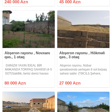
yaşayış evi villalardi.Qapisi
xettinin ustunde kupcali torpaq
240 000 Azn
45 000 Azn
qoyulub.Icinde tikili var.Qazi ,
satilir. 4.5 sot. 45 000 Azn. Real
işığı.suyu daimidir.Senedleri tam
alici olsa qiymetde endirim olacaq.
Abşeron rayonu , Novxanı
Abşeron rayonu , Hökməli
qəs., 1 otaq
qəs., 3 otaq
​ DƏNİZƏ YAXIN İDEAL BİR
Abşeron rayonu, Nübar
MƏKANDA TORPAQ SAHƏSİ! (4-5
qəsəbəsində yerləşən 6 sot torpaq
SOT) ​Sakitlik, təmiz dəniz havası
sahəsi satılır. (TƏCILI) Şəhərə,
və rahatlıq axtaranlar üçün
Sədərək Ticarət Mərkəzinə və
mükəmməl fürsət! Həm şəxsi bağ
Lökbatan istiqamətinə rahat çıxışı
80 000 Azn
27 000 Azn
evinizi tikmək, həm də gələcəyə
var. İstənilən istiqamətdə marşrut
dəyərli yatırım etmək üçün ideal
avtobusları işləyir. Qaz,