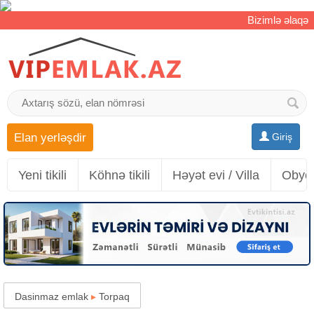
Bizimlə əlaqə
Elan yerləşdir
Giriş
Yeni tikili
Köhnə tikili
Həyət evi / Villa
Obyek
Dasinmaz emlak
▸
Torpaq