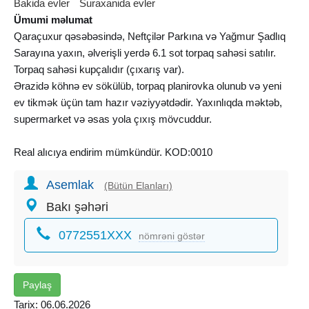
Bakida evler
Suraxanida evler
Ümumi məlumat
Qaraçuxur qəsəbəsində, Neftçilər Parkına və Yağmur Şadlıq
Sarayına yaxın, əlverişli yerdə 6.1 sot torpaq sahəsi satılır.
Torpaq sahəsi kupçalıdır (çıxarış var).
Ərazidə köhnə ev sökülüb, torpaq planirovka olunub və yeni
ev tikmək üçün tam hazır vəziyyətdədir. Yaxınlıqda məktəb,
supermarket və əsas yola çıxış mövcuddur.
Real alıcıya endirim mümkündür. KOD:0010
Asemlak
Əlaqə tel: 0 7 0 9 7 7 0 1 0 4
(Bütün Elanları)
Bakı şəhəri
0772551XXX
nömrəni göstər
Paylaş
Tarix: 06.06.2026