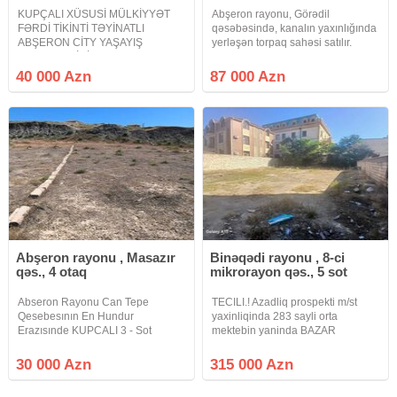
KUPÇALI XÜSUSİ MÜLKİYYƏT
Abşeron rayonu, Görədil
FƏRDİ TİKİNTİ TƏYİNATLI
qəsəbəsində, kanalın yaxınlığında
ABŞERON CİTY YAŞAYIŞ
yerləşən torpaq sahəsi satılır.
KOMPLEKSİNİN ARXASINDA.
Çıxarış (kupça) var Xüsusi
DUZ GÖLÜ İLƏ ÜZBƏÜZ. Masazır
mülkiyyət Yaşayış təyinatlıdır (fərdi
40 000 Azn
87 000 Azn
- Novxanı yolunun üstündə
yaşayış evi tikintisi üçün) Torpaq
Abşeron City yaşayış
tam hasarlanıb Qaz,
kompleksinin arxasında 4 sot
torpaq sahəsi xüsusi
Abşeron rayonu , Masazır
Binəqədi rayonu , 8-ci
qəs., 4 otaq
mikrorayon qəs., 5 sot
Abseron Rayonu Can Tepe
TECILI.! Azadliq prospekti m/st
Qesebesının En Hundur
yaxinliqinda 283 sayli orta
Erazısınde KUPCALI 3 - Sot
mektebin yaninda BAZAR
Torpaq Sahesı Satılır.Torpaqın
DEYERINDEN ASAQI 5.2 sot
Teyınatı Kend Teserufatıdır.Etrafı
torpaq sahesi satilir torpaqin
30 000 Azn
315 000 Azn
Tam Yasayısdır .Marsurut 142
olculeri tikinti ucun cox idealdir
Saylı Avtobusa Ve Mektebe Yaxın
19x27m etrafda bir cox VILLALAR