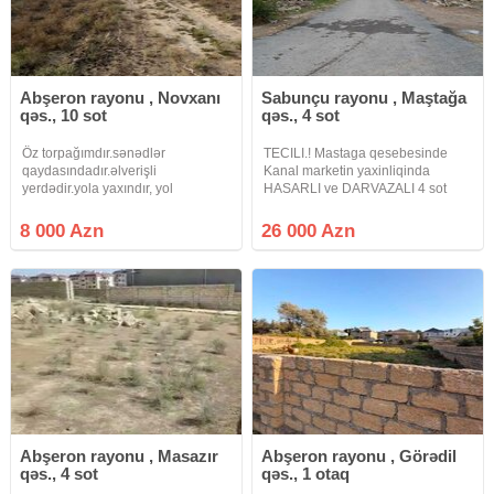
Abşeron rayonu , Novxanı
Sabunçu rayonu , Maştağa
qəs., 10 sot
qəs., 4 sot
Öz torpağımdır.sənədlər
TECILI.! Mastaga qesebesinde
qaydasındadır.əlverişli
Kanal marketin yaxinliqinda
yerdədir.yola yaxındır, yol
HASARLI ve DARVAZALI 4 sot
kənarından bir ev ayırır, tikinti
torpaq sahesi satilir senedler
təyinatlıdır
BELEDIYYE iledir qaz su isiq
8 000 Azn
26 000 Azn
xettleri qapidan kecir torpaqin
olculeri eni 25m uzunluqu ise 16m
alan
Abşeron rayonu , Masazır
Abşeron rayonu , Görədil
qəs., 4 sot
qəs., 1 otaq