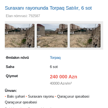
Suraxanı rayonunda Torpaq Satılır, 6 sot
Elan nömrəsi: 792587
Əmlakın növü
Torpaq
Sahə
6 sot
Qiymət
240 000 Azn
40000 Azn/m²
Ünvan:
•
Bakı şəhəri
•
Suraxanı rayonu
•
Qaraçuxur qəsəbəsi
Qaraçuxur qəsəbəsi