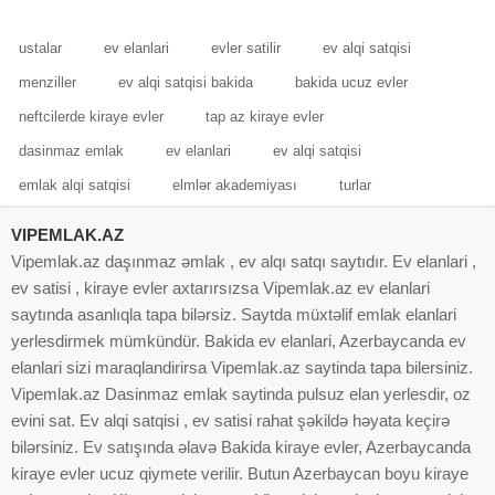
Erazıdedır.Torpaqın
var qaz su
ustalar
ev elanlari
evler satilir
ev alqi satqisi
menziller
ev alqi satqisi bakida
bakida ucuz evler
neftcilerde kiraye evler
tap az kiraye evler
dasinmaz emlak
ev elanlari
ev alqi satqisi
emlak alqi satqisi
elmlər akademiyası
turlar
VIPEMLAK.AZ
Vipemlak.az daşınmaz əmlak , ev alqı satqı saytıdır. Ev elanlari ,
ev satisi , kiraye evler axtarırsızsa Vipemlak.az ev elanlari
saytında asanlıqla tapa bilərsiz. Saytda müxtəlif emlak elanlari
yerlesdirmek mümkündür. Bakida ev elanlari, Azerbaycanda ev
elanlari sizi maraqlandirirsa Vipemlak.az saytinda tapa bilersiniz.
Vipemlak.az Dasinmaz emlak saytinda pulsuz elan yerlesdir, oz
evini sat. Ev alqi satqisi , ev satisi rahat şəkildə həyata keçirə
bilərsiniz. Ev satışında əlavə Bakida kiraye evler, Azerbaycanda
kiraye evler ucuz qiymete verilir. Butun Azerbaycan boyu kiraye