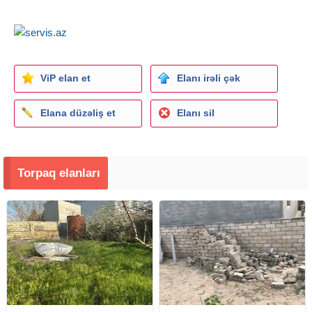
ViP elan et
Elanı irəli çək
Elana düzəliş et
Elanı sil
Torpaq elanları