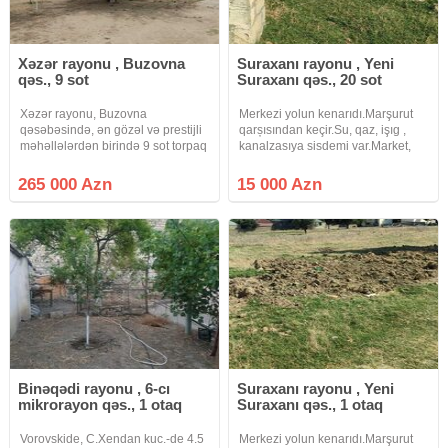
Xəzər rayonu , Buzovna
Suraxanı rayonu , Yeni
qəs., 9 sot
Suraxanı qəs., 20 sot
Xəzər rayonu, Buzovna
Merkezi yolun kenarıdı.Marşurut
qəsəbəsində, ən gözəl və prestijli
qarșısından keçir.Su, qaz, işıg ,
məhəllələrdən birində 9 sot torpaq
kanalzasıya sisdemi var.Market,
sahəsi satılır. Torpaq sahəsinin
aptek, ve diger xidmetlerın
çıxarışı (kupçası) var. Ölçüsü
yanındadı.Real alıcılar zeng etsin
265 000 Azn
15 000 Azn
36×25 metrdir və fərdi yaşayış evi
tikintisi üçün olduqca
Binəqədi rayonu , 6-cı
Suraxanı rayonu , Yeni
mikrorayon qəs., 1 otaq
Suraxanı qəs., 1 otaq
Vorovskide, C.Xendan kuc.-de 4.5
Merkezi yolun kenarıdı.Marşurut