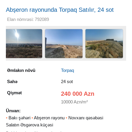
Abşeron rayonunda Torpaq Satılır, 24 sot
Elan nömrəsi: 792089
Əmlakın növü
Torpaq
Sahə
24 sot
Qiymət
240 000 Azn
10000 Azn/m²
Ünvan:
•
Bakı şəhəri
•
Abşeron rayonu
•
Novxanı qəsəbəsi
Salatın Əsgərova küçəsi