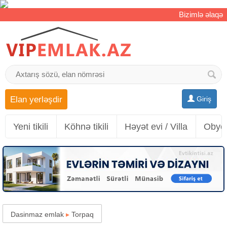
Bizimlə əlaqə
Elan yerləşdir
Giriş
Yeni tikili
Köhnə tikili
Həyət evi / Villa
Obyek
Dasinmaz emlak
▸
Torpaq