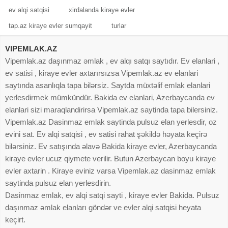
ev alqi satqisi
xirdalanda kiraye evler
tap.az kiraye evler sumqayit
turlar
VIPEMLAK.AZ
Vipemlak.az daşınmaz əmlak , ev alqı satqı saytıdır. Ev elanlari ,
ev satisi , kiraye evler axtarırsızsa Vipemlak.az ev elanlari
saytında asanlıqla tapa bilərsiz. Saytda müxtəlif emlak elanlari
yerlesdirmek mümkündür. Bakida ev elanlari, Azerbaycanda ev
elanlari sizi maraqlandirirsa Vipemlak.az saytinda tapa bilersiniz.
Vipemlak.az Dasinmaz emlak saytinda pulsuz elan yerlesdir, oz
evini sat. Ev alqi satqisi , ev satisi rahat şəkildə həyata keçirə
bilərsiniz. Ev satışında əlavə Bakida kiraye evler, Azerbaycanda
kiraye evler ucuz qiymete verilir. Butun Azerbaycan boyu kiraye
evler axtarin . Kiraye eviniz varsa Vipemlak.az dasinmaz emlak
saytinda pulsuz elan yerlesdirin.
Dasinmaz emlak, ev alqi satqi sayti , kiraye evler Bakida. Pulsuz
daşınmaz əmlak elanları göndər ve evler alqi satqisi heyata
keçirt.