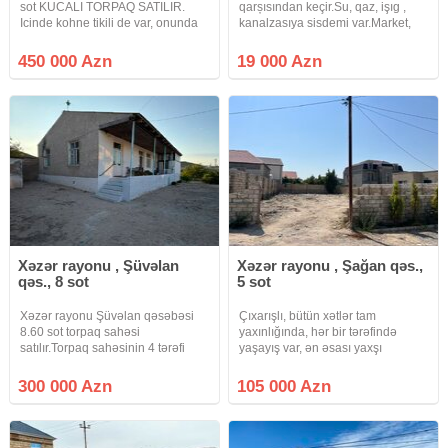
sot KUCALI TORPAQ SATILIR.
qarșısından keçir.Su, qaz, işıg ,
Icinde kohne tikili de var, onunda
kanalzasıya sisdemi var.Market,
KUPCASI VAR (150 kv) yasayis.
aptek, ve diger xidmetlerın
Qiymet 450000 azn.
yanındadı.Real alıcılar zeng etsin
450 000 Azn
19 000 Azn
Xəzər rayonu , Şüvəlan
Xəzər rayonu , Şağan qəs.,
qəs., 8 sot
5 sot
Xəzər rayonu Şüvəlan qəsəbəsi
Çıxarışlı, bütün xətlər tam
8.60 sot torpaq sahəsi
yaxınlığında, hər bir tərəfində
satılır.Torpaq sahəsinin 4 tərəfi
yaşayış var, ən əsası yaxşı
yaşayış evi villalardi, 4 tərəfi
qonşular.
hasarlanıbdir.Icinde tikilisi
300 000 Azn
105 000 Azn
var.Qazi, işığı, suyu daimidir.Etrafli
məlumat almaq üçün bizimlə