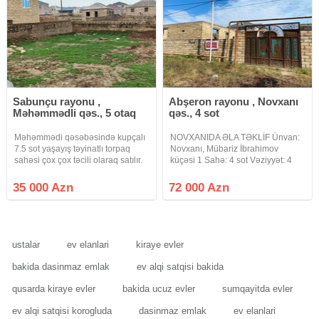
Sabunçu rayonu ,
Abşeron rayonu , Novxanı
Məhəmmədli qəs., 5 otaq
qəs., 4 sot
Məhəmmədi qəsəbəsində kupçalı
NOVXANIDA ƏLA TƏKLİF Ünvan:
7.5 sot yaşayış təyinatlı torpaq
Novxanı, Mübariz İbrahimov
sahəsi çox çox təcili olaraq satılır.
küçəsi 1 Sahə: 4 sot Vəziyyət: 4
Hasarlı yaşayış olan ərazi, su işıq
tərəfi hasarlanıb – tam hazır
qaz internet xətləri var.Xahiş
vəziyyətdə Sənəd: Kupça (çıxarış)
35 000 Azn
72 000 Azn
olunur real klentlər( əsasən
Təyinat: Tikinti üçün yararlıdır
vatsapa yazın və ya
(yaşayış massivinin torpağı)
ustalar
ev elanlari
kiraye evler
bakida dasinmaz emlak
ev alqi satqisi bakida
qusarda kiraye evler
bakida ucuz evler
sumqayitda evler
ev alqi satqisi korogluda
dasinmaz emlak
ev elanlari