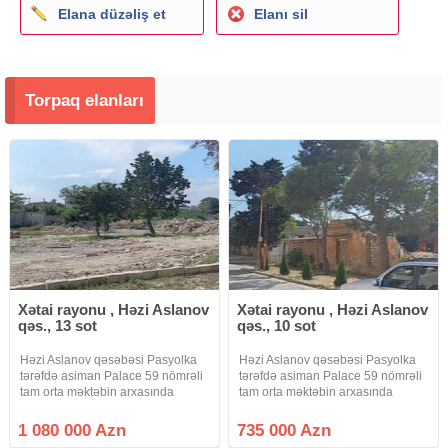
Elana düzəliş et
Elanı sil
Torpaq elanları
Xətai rayonu , Həzi Aslanov
Xətai rayonu , Həzi Aslanov
qəs., 13 sot
qəs., 10 sot
Həzi Aslanov qəsəbəsi Pasyolka
Həzi Aslanov qəsəbəsi Pasyolka
tərəfdə asiman Palace 59 nömrəli
tərəfdə asiman Palace 59 nömrəli
tam orta məktəbin arxasında
tam orta məktəbin arxasında
Şöhrət küçəsində 13 sotda
Şöhrət küçəsində 10 sotda
yarımda kupçası var real alıclar
yarımda icinde kohne tikli var 14.9
1 080 000 Azn
735 000 Azn
narahat etsin 1080000 azn
kv kupçası var real alıclar narahat