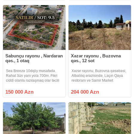
etsin 735000 azn
Sabunçu rayonu , Nardaran
Xəzər rayonu , Buzovna
qəs., 1 otaq
qəs., 12 sot
Sea Breezə 10dqliy məsafədə.
Xəzər rayonu, Buzovna qəsəbəsi,
Rahat 3ün yanı yola 700m. Fikri
Albalılıq ərazisində, Laçın Qaya
ciddi olanla razılaşmaq olar təcili
restoranı və Samir Market
satılır
yaxınlığında yerləşən 12 sot
torpaq sahəsi satılır. Torpaq sahəsi
150 000 Azn
204 000 Azn
çox əlverişli yerləşməyə malikdir
və 3-4 hissəyə rahat