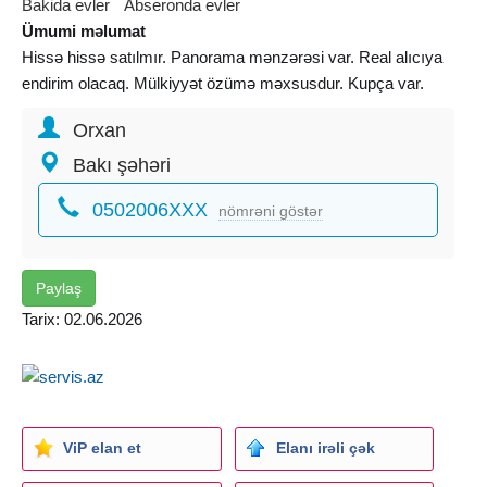
Bakida evler
Abseronda evler
Ümumi məlumat
Hissə hissə satılmır. Panorama mənzərəsi var. Real alıcıya
endirim olacaq. Mülkiyyət özümə məxsusdur. Kupça var.
Orxan
Bakı şəhəri
0502006XXX
nömrəni göstər
Paylaş
Tarix: 02.06.2026
ViP elan et
Elanı irəli çək