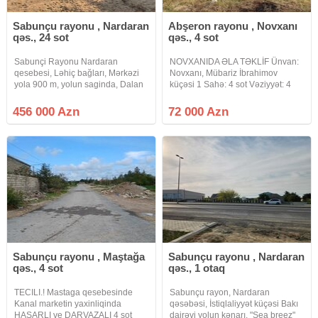
Sabunçu rayonu , Nardaran
Abşeron rayonu , Novxanı
qəs., 24 sot
qəs., 4 sot
Sabunçi Rayonu Nardaran
NOVXANIDA ƏLA TƏKLİF Ünvan:
qesebesi, Ləhiç bağları, Mərkəzi
Novxanı, Mübariz İbrahimov
yola 900 m, yolun saginda, Dalan
küçəsi 1 Sahə: 4 sot Vəziyyət: 4
14, 24 SOT Torpaq sahesi satilir.
tərəfi hasarlanıb – tam hazır
Torpaq sahesi 4 terefden hasara
vəziyyətdə Sənəd: Kupça (çıxarış)
456 000 Azn
72 000 Azn
alinib, Torpaq hissələrə bölünə
Təyinat: Tikinti üçün yararlıdır
bilər! Qaz, su, isiğı vardır.
(yaşayış massivinin torpağı)
Sabunçu rayonu , Maştağa
Sabunçu rayonu , Nardaran
qəs., 4 sot
qəs., 1 otaq
TECILI.! Mastaga qesebesinde
Sabunçu rayon, Nardaran
Kanal marketin yaxinliqinda
qəsəbəsi, İstiqlaliyyət küçəsi Bakı
HASARLI ve DARVAZALI 4 sot
dairəvi yolun kənarı, "Sea breez"