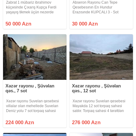
Zabrat 1 mübariz ibrahimov
Abseron Rayonu Can Tepe
küçəsinde Çıxarış Kupça Fərdi
Qesebesının En Hundur
yaşayış tikmek üçün nezerde
Erazısınde KUPCALI 3 - Sot
tutulmuş torpaq sahəsi yolu asfalt
Torpaq Sahesı Satılır.Torpaqın
qaz işıq su real Alıcılar əlaqə
Teyınatı Kend Teserufatıdır.Etrafı
50 000 Azn
30 000 Azn
saxlasın
Tam Yasayısdır .Marsurut 142
Saylı Avtobusa Ve Mektebe Yaxın
Erazıdedır.Torpaqın
Xəzər rayonu , Şüvəlan
Xəzər rayonu , Şüvəlan
qəs., 7 sot
qəs., 12 sot
Xəzər rayonu Suvelan qesebesi
Xəzər rayonu Suvelan qesebesi
villalar olan mehellede Suvelan
Mayakda 12 sot torpaq sahəsi
Deniz yolu 7 sot torpaq sahəsi
satılır. Torpaq sahəsi 4 tərəfdən
satılır. Torpaq sahəsi 4 tərəfdən
hasarlanib 4 tərəfi yaşayış evi
hasarlanib 4 tərəfi yaşayış evi
villalardi.Qazi, isiqi, suyu
224 000 Azn
276 000 Azn
villalardi.Qazi, isiqi, suyu
daimidir.Ətrafli məlumat almaq
daimidir.Ətrafli məlumat almaq
üçün bizimle elaqe
saxlayin.Sened