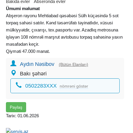
Bakida evler
Abseronda evler
Ümumi məlumat
Abşeron rayonu Mehtiabad qəsəbəsi Sülh küçəsində 5 sot
torpaq sahəsi satılır. Kənd təsərrüfatı təyinatlıdır, xüsusi
mülkiyyətdir, çıxarışı, tex.pasportu var. Azadlıq metrosuna
işləyən 108 nömrəli marşrut avtobusu torpaq sahəsinə yaxın
məsafədən keçir.
Qiyməti 47.000 manat.
Aydın Nəsibov
(Bütün Elanları)
Bakı şəhəri
0502283XXX
nömrəni göstər
Paylaş
Tarix: 01.06.2026