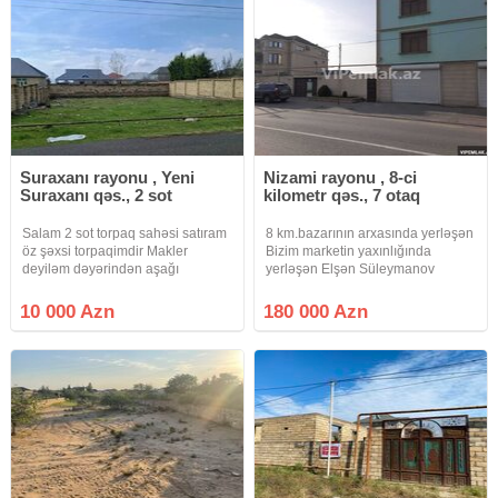
Suraxanı rayonu , Yeni
Nizami rayonu , 8-ci
Suraxanı qəs., 2 sot
kilometr qəs., 7 otaq
Salam 2 sot torpaq sahəsi satıram
8 km.bazarının arxasında yerləşən
öz şəxsi torpaqimdir Makler
Bizim marketin yaxınlığında
deyiləm dəyərindən aşağı
yerləşən Elşən Süleymanov
Qiymətə 2 sot 10 min manat
küçəsində (abyektlər olan intensiv
Səbətlər qaydasındadır Məktəb
hərəkətli yolun kənarında)4 sot
10 000 Azn
180 000 Azn
Baxça tam yaxın
torpaq sahəsi təcili olaraq
dəyərindən aşağı qiymətə satılır.