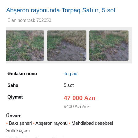
Abşeron rayonunda Torpaq Satılır, 5 sot
Elan nömrəsi: 792050
Əmlakın növü
Torpaq
Sahə
5 sot
Qiymət
47 000 Azn
9400 Azn/m²
Ünvan:
•
Bakı şəhəri
•
Abşeron rayonu
•
Mehdiabad qəsəbəsi
Sülh küçəsi