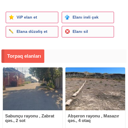
ViP elan et
Elanı irəli çək
Elana düzəliş et
Elanı sil
Torpaq elanları
Sabunçu rayonu , Zabrat
Abşeron rayonu , Masazır
qəs., 2 sot
qəs., 4 otaq