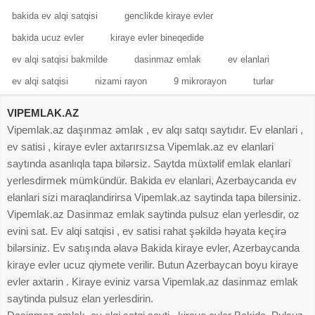
bakida ev alqi satqisi
genclikde kiraye evler
bakida ucuz evler
kiraye evler bineqedide
ev alqi satqisi bakmilde
dasinmaz emlak
ev elanlari
ev alqi satqisi
nizami rayon
9 mikrorayon
turlar
VIPEMLAK.AZ
Vipemlak.az daşınmaz əmlak , ev alqı satqı saytıdır. Ev elanlari ,
ev satisi , kiraye evler axtarırsızsa Vipemlak.az ev elanlari
saytında asanlıqla tapa bilərsiz. Saytda müxtəlif emlak elanlari
yerlesdirmek mümkündür. Bakida ev elanlari, Azerbaycanda ev
elanlari sizi maraqlandirirsa Vipemlak.az saytinda tapa bilersiniz.
Vipemlak.az Dasinmaz emlak saytinda pulsuz elan yerlesdir, oz
evini sat. Ev alqi satqisi , ev satisi rahat şəkildə həyata keçirə
bilərsiniz. Ev satışında əlavə Bakida kiraye evler, Azerbaycanda
kiraye evler ucuz qiymete verilir. Butun Azerbaycan boyu kiraye
evler axtarin . Kiraye eviniz varsa Vipemlak.az dasinmaz emlak
saytinda pulsuz elan yerlesdirin.