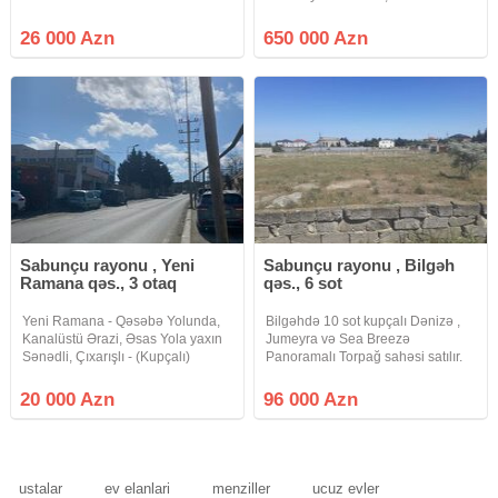
torpaq sahesi satilir senedler
kompleksinə gedən yol Obyekt
BELEDIYYE iledir qaz su isiq
tikintisinə yararlı 10 sot torpaq
26 000 Azn
650 000 Azn
xettleri qapidan kecir torpaqin
sahəsi satılır Sənəd KUPÇA Kod:
olculeri eni 25m uzunluqu ise 16m
Sae 1002 Qeyd:
alan
Sabunçu rayonu , Yeni
Sabunçu rayonu , Bilgəh
Ramana qəs., 3 otaq
qəs., 6 sot
Yeni Ramana - Qəsəbə Yolunda,
Bilgəhdə 10 sot kupçalı Dənizə ,
Kanalüstü Ərazi, Əsas Yola yaxın
Jumeyra və Sea Breezə
Sənədli, Çıxarışlı - (Kupçalı)
Panoramalı Torpağ sahəsi satılır.
Torpaq Yeni Ramana - Qəsəbə
*8 və *6 sota bölünə bilər.
Yolunda, Kanalüstü Ərazi, Əsas
Trassdan 800m içəridə ideal
20 000 Azn
96 000 Azn
Yola yaxın, Xəzər marketlə üzbə-
hündür yerdə yerləşir, sahəyəcən
üz ərazi, Təmiz havalı -
yolu asfalt. *1 sot qiyməti
ustalar
ev elanlari
menziller
ucuz evler