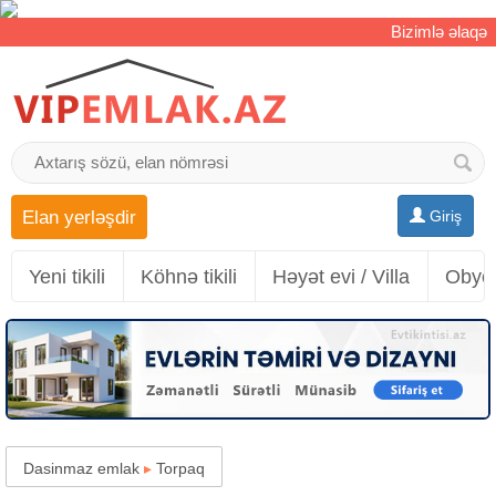
Bizimlə əlaqə
Elan yerləşdir
Giriş
Yeni tikili
Köhnə tikili
Həyət evi / Villa
Obyek
Dasinmaz emlak
▸
Torpaq