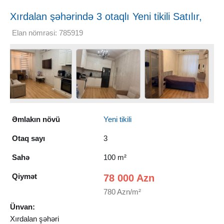
Xırdalan şəhərində 3 otaqlı Yeni tikili Satılır,
100 m²
Elan nömrəsi: 785919
Əmlakın növü
Yeni tikili
Otaq sayı
3
Sahə
100 m²
Qiymət
78 000 Azn
780 Azn/m²
Ünvan:
Xırdalan şəhəri