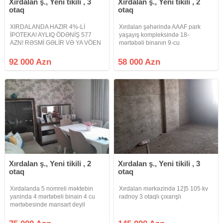
Xırdalan ş., Yeni tikili , 3
Xırdalan ş., Yeni tikili , 2
otaq
otaq
XIRDALANDA HAZIR 4%-Lİ
Xırdalan şəhərində AAAF park
İPOTEKA! AYLIQ ÖDƏNİŞ 577
yaşayış kompleksində 18-
AZN! RƏSMİ GƏLİR VƏ YA VÖEN
mərtəbəli binanın 9-cu
TƏLƏB OLUNUR.! Xırdalan
mərtəbəsində ümumi sahəsi 30
şəhəri, Bakı –Sumqayıt yolu 17-ci
m2 olan 2-otağa düzəlmə təmirli
92 000 Azn
58 000 Azn
km, Ər-Riyad Ticarət mərkəzi ilə
mənzil Əşyalarla birlikdə satılr.
üz bə üz yerləşən Körpü-Bina
Yaşayış kompleksinin özündə Tibb
MTK-ya məxsus 15
mərkəzi,
Xırdalan ş., Yeni tikili , 2
Xırdalan ş., Yeni tikili , 3
otaq
otaq
Xırdalanda 5 nomreli məktebin
Xırdalan mərkəzində 12]5 105 kv
yaninda 4 mərtəbeli binain 4 cu
radnoy 3 otaqlı çıxarışlı
mərtəbesinde mansart deyil
mənzildir 56 kv 2 otaq mətbəx h/t
temirli qaz su işiq diamdir sənət