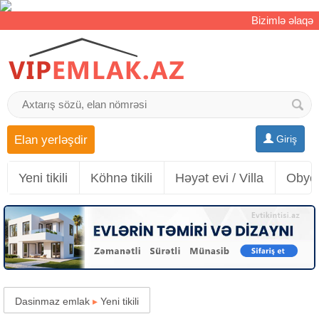
Bizimlə əlaqə
Elan yerləşdir
Giriş
Yeni tikili
Köhnə tikili
Həyət evi / Villa
Obyek
Dasinmaz emlak
▸
Yeni tikili