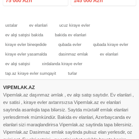
75 000 Azn
145 000 Azn
hələlk müqavilə mətbəx mebeli
konbi qalir qiymət 75000 azn
ustalar
ev elanlari
ucuz kiraye evler
ev alqi satqisi bakida
bakida ev elanlari
kiraye evler bineqedide
qubada evler
qubada kiraye evler
kiraye evler yasamalda
dasinmaz emlak
ev elanlari
ev alqi satqisi
xirdalanda kiraye evler
tap.az kiraye evler sumqayit
turlar
VIPEMLAK.AZ
Vipemlak.az daşınmaz əmlak , ev alqı satqı saytıdır. Ev elanlari ,
ev satisi , kiraye evler axtarırsızsa Vipemlak.az ev elanlari
saytında asanlıqla tapa bilərsiz. Saytda müxtəlif emlak elanlari
yerlesdirmek mümkündür. Bakida ev elanlari, Azerbaycanda ev
elanlari sizi maraqlandirirsa Vipemlak.az saytinda tapa bilersiniz.
Vipemlak.az Dasinmaz emlak saytinda pulsuz elan yerlesdir, oz