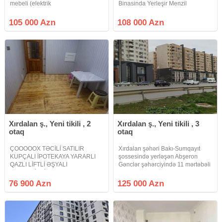
mebeli (elektrik
Binasinda Yerleşir Menzil
avadanlıqsız)qalmaq şərti ilə satılır
Skvaznoydur Temirlidir qaz su işiq
.Mənzil bina 22 də yerləşir.
Daimidir 5/3 etajdir Menzilin gözel
105 000 Azn
108 000 Azn
heyeti var evin Heyetinde meyve
tükani Diger obyektler hansi
obyekt
Xırdalan ş., Yeni tikili , 2
Xırdalan ş., Yeni tikili , 3
otaq
otaq
ÇOOOOOX TƏCİLİ SATILIR
Xırdalan şəhəri Bakı-Sumqayıt
KUPÇALI İPOTEKAYA YARARLI
şossesində yerləşən Abşeron
QAZLI LİFTLİ ƏŞYALI
Gənclər şəhərciyində 11 mərtəbəli
TAMTƏMİRLİ Xırdalan Şəhəri Bakı
binanın 6-cı mərtəbəsində sahəsi
- Sumqayıt yolunun kənarında
85 kv .m olan qanuni 3 otaqlı
76 900 Azn
125 000 Azn
Riyad ticarət mərkəzi ilə üzbəüz
super təmirli, kupçalı bina evi təcili
yerləşən Abşeron Gənclər
satılır.Qaz, su, işıq,
Şəhərciyində tamtəmirli əşyalı