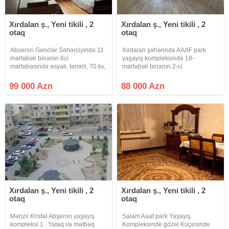
Xırdalan ş., Yeni tikili , 2
Xırdalan ş., Yeni tikili , 2
otaq
otaq
Abseron Gənclər Səhərciyində 11
Xırdalan şəhərində AAAF park
mərtəbəli binanin 6ci
yaşayış kompleksində 18-
mərtəbəsində əsyali, təmirli, 70 kv,
mərtəbəli binanın 2-ci
cənub istiqamətli ev satilir.Evin
mərtəbəsində Qanuni 2-otaqlı
Kupcasi var.Orta evdir, sagda,
ümumi sahəsi 65 m2 olan şəxsi
99 000 Azn
88 000 Azn
solda, asagida, yuxarida yasayis
idtifadə üçün təmir olunmuş
var.Evdə kondisioner, divan,
mənzil satılr. Yaşayış kompleksinin
özündə Tibb
Xırdalan ş., Yeni tikili , 2
Xırdalan ş., Yeni tikili , 2
otaq
otaq
Mənzil Kristal Abşeron yaşayış
Salam Aaaf park Yaşayış
kompleksi 1 . Yataq və mətbəq
Kompleksinde gözel Küçesinde