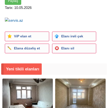
İLKİN ÖDƏNİŞ: 78.000 AZN
Paylaş
MÜDDƏT: 20 İL
Tarix: 10.05.2026
OFİSİN XİDMƏT HAQQI: Evin nağd dəyərinin 1%-i
ViP elan et
Elanı irəli çək
Elana düzəliş et
Elanı sil
Yeni tikili elanları