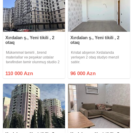
Xırdalan ş., Yeni tikili , 2
Xırdalan ş., Yeni tikili , 2
otaq
otaq
Mükəmməl təmirli , brend
Kristal abşeron Xırdalanda
materiallar və peşəkar ustalar
yerləşən 2 otaq studyo mənzil
tərəfindən təmir olunmuş studio 2
satılır.
otaqlı mənzilimiz satışa çıxartdıq .
110 000 Azn
96 000 Azn