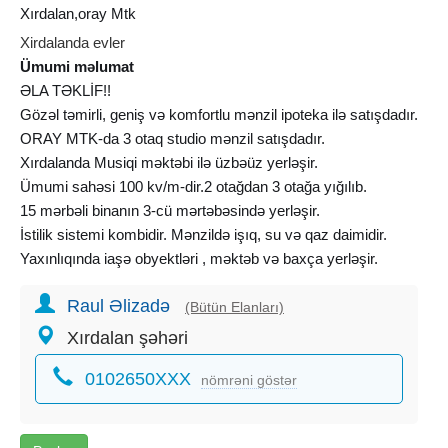
Xırdalan,oray Mtk
Xirdalanda evler
Ümumi məlumat
ƏLA TƏKLİF!!
Gözəl təmirli, geniş və komfortlu mənzil ipoteka ilə satışdadır.
ORAY MTK-da 3 otaq studio mənzil satışdadır.
Xırdalanda Musiqi məktəbi ilə üzbəüz yerləşir.
Ümumi sahəsi 100 kv/m-dir.2 otağdan 3 otağa yığılıb.
15 mərbəli binanın 3-cü mərtəbəsində yerləşir.
İstilik sistemi kombidir. Mənzildə işıq, su və qaz daimidir.
Yaxınlıqında iaşə obyektləri , məktəb və baxça yerləşir.
Mənzil tam əşyalı verilir. Mənzil 4 %-li satmaq öhdəliyi ilə
Raul Əlizadə
olan
kirayə mənzillər
mexanizminə aiddir. 25 illik götürülüb,
(Bütün Elanları)
təxmini 20 il qalıb. ÖTÜRMƏ AKTİVDİR.
Xırdalan şəhəri
SƏNƏD KUPÇADIR! RƏSMİ GƏLİR VƏ YA VÖEN TƏLƏB
0102650XXX
OLUNUR.
nömrəni göstər
AYLIQ: 680 AZN